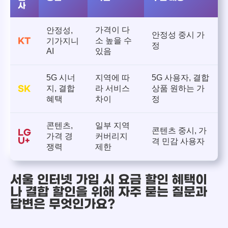
사
가격이 다
안정성,
안정성 중시 가
소 높을 수
KT
기가지니
정
AI
있음
5G 시너
지역에 따
5G 사용자, 결합
지, 결합
라 서비스
상품 원하는 가
SK
혜택
차이
정
콘텐츠,
일부 지역
콘텐츠 중시, 가
LG
가격 경
커버리지
U+
격 민감 사용자
쟁력
제한
서울 인터넷 가입 시 요금 할인 혜택이
나 결합 할인을 위해 자주 묻는 질문과
답변은 무엇인가요?