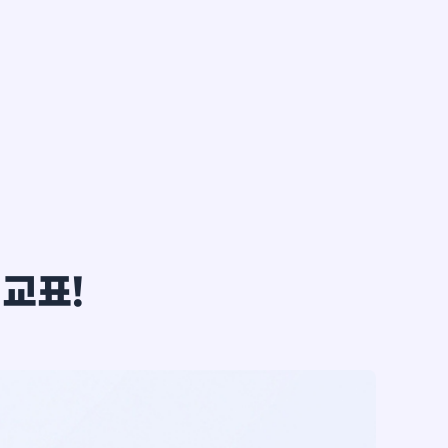
한*철
비교표!