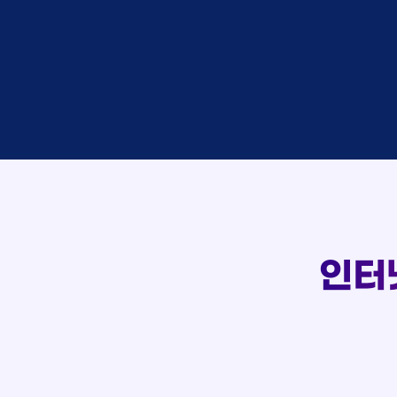
접수
이*창
접수
박*혜
상담
윤*열
접수
정*근
107
상담
전*호
접수
실시간 상담 신청 현황
강*구
접수
김*석
접수
김*욱
상담
박*출
접수
홍*표
상담
정*석
상담
이*승
상담
김*채
인터
상담
박*호
접수
이*찬
접수
김*솔
상담
한*기
접수
최*희
상담
김*석