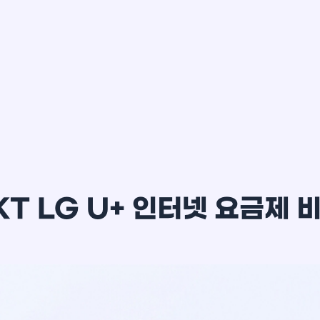
이*윤
KT LG U+ 인터넷 요금제 