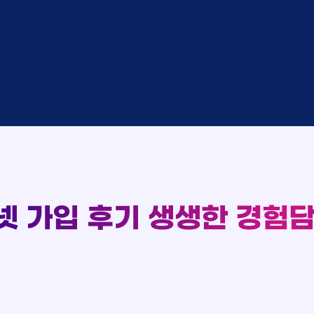
완료
SK
완료
SK
중
KT
완료
LG
중
KT
93
완료
KT
실시간 현금 지급 현황
완료
SK
완료
KT
완료
LG
완료
SK
완료
LG
대기
KT
완료
LG
넷 가입 후기
생생한 경험담
중
KT
완료
SK
완료
SK
중
KT
완료
LG
중
KT