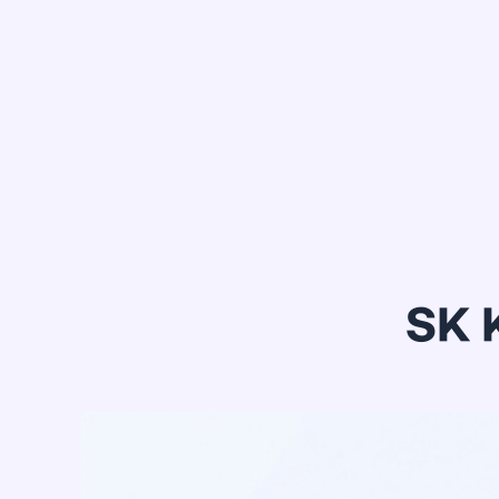
정*은
SK 