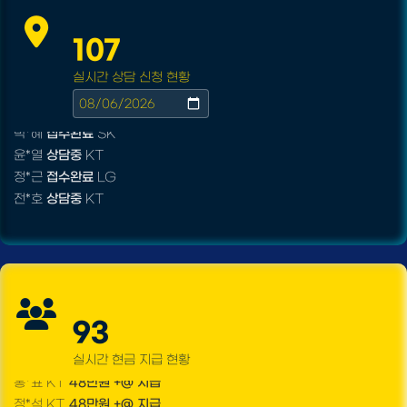
장*민
상담대기
KT
107
김*실
상담완료
LG
실시간 상담 신청 현황
박*찬
상담중
KT
이*창
접수완료
SK
박*혜
접수완료
SK
윤*열
상담중
KT
정*근
접수완료
LG
전*호
상담중
KT
강*구
접수완료
KT
김*석
접수완료
SK
김*욱
접수완료
KT
박*출
상담완료
LG
강*구 KT
설치완료
홍*표
접수완료
SK
김*석 LG
48만원 +@ 지급
정*석
상담완료
LG
93
김*욱 KT
설치완료
이*승
상담대기
KT
박*출 LG
48만원 +@ 지급
실시간 현금 지급 현황
김*채
상담완료
LG
홍*표 KT
48만원 +@ 지급
박*호
상담중
KT
정*석 KT
48만원 +@ 지급
이*찬
접수완료
SK