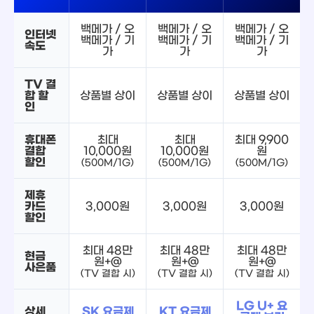
백메가 / 오
백메가 / 오
백메가 / 오
인터넷
백메가 / 기
백메가 / 기
백메가 / 기
속도
가
가
가
TV 결
합 할
상품별 상이
상품별 상이
상품별 상이
인
휴대폰
최대
최대
최대 9,900
결합
10,000원
10,000원
원
할인
(500M/1G)
(500M/1G)
(500M/1G)
제휴
카드
3,000원
3,000원
3,000원
할인
최대 48만
최대 48만
최대 48만
현금
원+@
원+@
원+@
사은품
(TV 결합 시)
(TV 결합 시)
(TV 결합 시)
LG U+ 요
상세
SK 요금제
KT 요금제