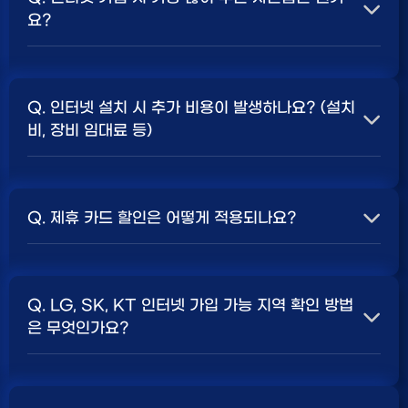
요?
A. 일반적으로 인터넷 상품의 속도, TV 결합 여부, 그리고
통신사의 프로모션 정책에 따라 사은품 액수가 달라집니다.
Q. 인터넷 설치 시 추가 비용이 발생하나요? (설치
보통 500Mbps 또는 1Gbps 인터넷을 TV와 결합하여
비, 장비 임대료 등)
가입할 때
현금 사은품
및 상품권 혜택이 더 크게 지급되는
경향이 있습니다. 가장 확실한 방법은 저희 페이지에서 조
A. 대부분의 통신사는 신규 가입 시 설치비를 면제해주는
건을 확인하거나 상담받는 것입니다. 최고
지원
금을 찾아보
프로모션을 진행합니다. 장비 임대료는 월 요금에 포함되어
세요.
Q. 제휴 카드 할인은 어떻게 적용되나요?
청구되는 경우가 많습니다. 다만, 인터넷 상품 및 프로모션
에 따라 설치비가 발생하거나 별도 청구될 수 있으므로, 약
A. 통신사와 제휴된 신용카드를 발급받아 통신 요금을 자
관을 꼼꼼히 확인하는 것이 좋습니다.
SK, KT, LG
사별 정
동이체로 설정하고, 전월 실적 조건을 충족하면 매월 요금
책 확인 필수.
Q. LG, SK, KT 인터넷 가입 가능 지역 확인 방법
에서 일정 금액이 할인됩니다. 할인 금액과 조건은 카드사
은 무엇인가요?
및 통신사 정책에 따라 다릅니다. 합리적인
인터넷 비용
관
리를 위한 좋은 방법입니다.
A. 인터넷 상품은 가입 가능한 지역이 제한될 수 있습니다.
주소지를 기반으로 각 통신사 홈페이지나, 저희 비교 서비