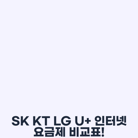
한*철
SK KT LG U+ 인터넷
요금제 비교표!