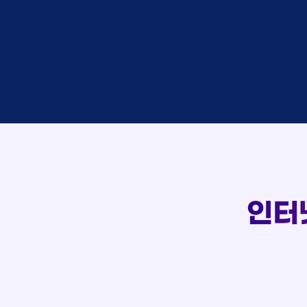
접수
이*창
접수
박*혜
상담
윤*열
접수
정*근
107
상담
전*호
접수
강*구
실시간 상담 신청 현황
접수
김*석
접수
김*욱
상담
박*출
접수
홍*표
상담
정*석
상담
이*승
상담
김*채
인터
상담
박*호
접수
이*찬
접수
김*솔
상담
한*기
접수
최*희
상담
김*석