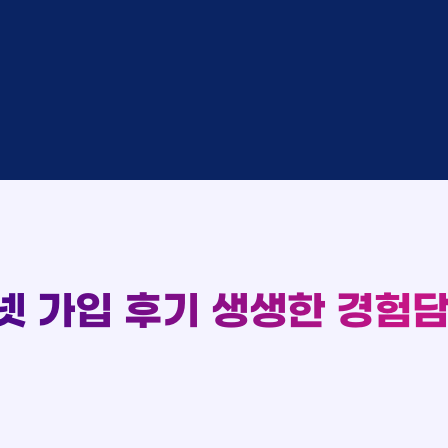
완료
SK
완료
SK
중
KT
완료
LG
중
KT
93
완료
KT
실시간 현금 지급 현황
완료
SK
완료
KT
완료
LG
완료
SK
완료
LG
대기
KT
완료
LG
넷 가입 후기
생생한 경험담
중
KT
완료
SK
완료
SK
중
KT
완료
LG
중
KT