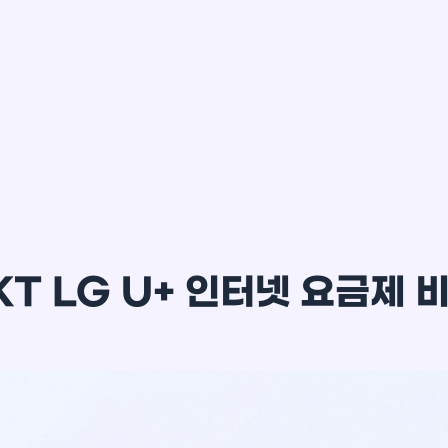
이*윤
KT LG U+ 인터넷 요금제 