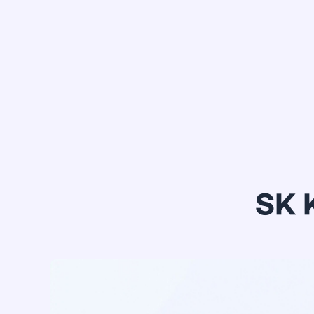
정*은
SK 