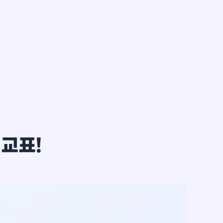
한*철
비교표!