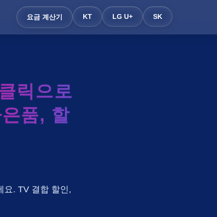
KT
LG U+
SK
요금 계산기
 클릭으로
사은품, 할
요. TV 결합 할인,