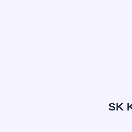
정*은
SK 