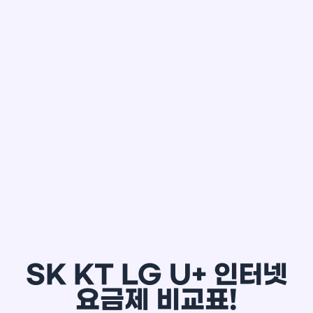
한*철
SK KT LG U+ 인터넷
요금제 비교표!