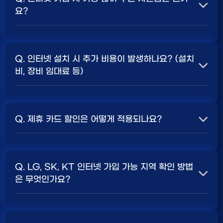
요?
A. 일반적으로 인터넷 상품의 속도, TV 결합 여부, 그리고
통신사의 프로모션 정책에 따라 사은품 액수가 달라집니다.
Q. 인터넷 설치 시 추가 비용이 발생하나요? (설치
보통 500Mbps 또는 1Gbps 인터넷을 TV와 결합하여
비, 장비 임대료 등)
가입할 때
현금 사은품
및 상품권 혜택이 더 크게 지급되는
경향이 있습니다. 가장 확실한 방법은 저희 페이지에서 조
A. 대부분의 통신사는 신규 가입 시 설치비를 면제해주는
건을 확인하거나 상담받는 것입니다. 최고
지원
금을 찾아보
프로모션을 진행합니다. 장비 임대료는 월 요금에 포함되어
세요.
Q. 제휴 카드 할인은 어떻게 적용되나요?
청구되는 경우가 많습니다. 다만, 인터넷 상품 및 프로모션
에 따라 설치비가 발생하거나 별도 청구될 수 있으므로, 약
A. 통신사와 제휴된 신용카드를 발급받아 통신 요금을 자
관을 꼼꼼히 확인하는 것이 좋습니다.
SK, KT, LG
사별 정
동이체로 설정하고, 전월 실적 조건을 충족하면 매월 요금
책 확인 필수.
Q. LG, SK, KT 인터넷 가입 가능 지역 확인 방법
에서 일정 금액이 할인됩니다. 할인 금액과 조건은 카드사
은 무엇인가요?
및 통신사 정책에 따라 다릅니다. 합리적인
인터넷 비용
관
리를 위한 좋은 방법입니다.
A. 인터넷 상품은 가입 가능한 지역이 제한될 수 있습니다.
주소지를 기반으로 각 통신사 홈페이지나, 저희 비교 서비