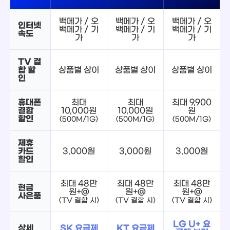
백메가 / 오
백메가 / 오
백메가 / 오
인터넷
백메가 / 기
백메가 / 기
백메가 / 기
속도
가
가
가
TV 결
합 할
상품별 상이
상품별 상이
상품별 상이
인
휴대폰
최대
최대
최대 9,900
결합
10,000원
10,000원
원
할인
(500M/1G)
(500M/1G)
(500M/1G)
제휴
카드
3,000원
3,000원
3,000원
할인
최대 48만
최대 48만
최대 48만
현금
원+@
원+@
원+@
사은품
(TV 결합 시)
(TV 결합 시)
(TV 결합 시)
LG U+ 요
상세
SK 요금제
KT 요금제