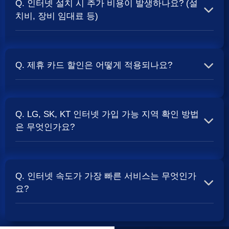
Q. 인터넷 설치 시 추가 비용이 발생하나요? (설
보통 500Mbps 또는 1Gbps 인터넷을 TV와 결합하여 가입
치비, 장비 임대료 등)
할 때
현금 사은품
및 상품권 혜택이 더 크게 지급되는 경향
이 있습니다. 가장 확실한 방법은 저희 페이지에서 조건을
A. 대부분의 통신사는 신규 가입 시 설치비를 면제해주는
확인하거나 상담받는 것입니다. 최고
지원
금을 찾아보세요.
프로모션을 진행합니다. 장비 임대료는 월 요금에 포함되어
Q. 제휴 카드 할인은 어떻게 적용되나요?
청구되는 경우가 많습니다. 다만, 인터넷 상품 및 프로모션
에 따라 설치비가 발생하거나 별도 청구될 수 있으므로, 약
A. 통신사와 제휴된 신용카드를 발급받아 통신 요금을 자동
관을 꼼꼼히 확인하는 것이 좋습니다.
SK, KT, LG
사별 정
이체로 설정하고, 전월 실적 조건을 충족하면 매월 요금에
책 확인 필수.
Q. LG, SK, KT 인터넷 가입 가능 지역 확인 방법
서 일정 금액이 할인됩니다. 할인 금액과 조건은 카드사 및
은 무엇인가요?
통신사 정책에 따라 다릅니다. 합리적인
인터넷 비용
관리
를 위한 좋은 방법입니다.
A. 인터넷 상품은 가입 가능한 지역이 제한될 수 있습니다.
주소지를 기반으로 각 통신사 홈페이지나, 저희 비교 서비
Q. 인터넷 속도가 가장 빠른 서비스는 무엇인가
스에서 주소를 입력하시면 가입 가능한 상품 및 속도를 확
요?
인하실 수 있습니다. 설치 가능한 회선 종류(광랜, FTTH 등)
는 지역망 구축 상태에 따라 다릅니다.
A. 현재 인터넷 서비스 속도는 상품 종류에 따라 다양합니