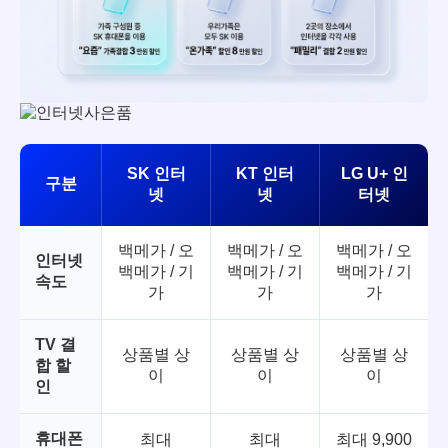
SK 인터
KT 인터
LG U+ 인
구분
넷
넷
터넷
백메가 / 오
백메가 / 오
백메가 / 오
인터넷
백메가 / 기
백메가 / 기
백메가 / 기
속도
가
가
가
TV 결
상품별 상
상품별 상
상품별 상
합 할
이
이
이
인
휴대폰
최대
최대
최대 9,900