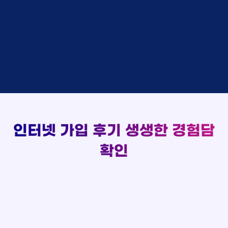
48만원 +@ 지급
상담대기
박*출 LG
이*승
KT
실시간 현금 지급 현황
48만원 +@ 지급
상담완료
홍*표 KT
김*채
LG
48만원 +@ 지급
상담중
정*석 KT
박*호
KT
설치완료
접수완료
이*승 LG
이*찬
SK
48만원 +@ 지급
접수완료
김*채 LG
김*솔
SK
48만원지급
상담중
박*호 SK
한*기
KT
설치완료
접수완료
이*찬 KT
최*희
LG
48만원 +@ 지급
상담중
김*솔 KT
김*석
KT
설치완료
접수완료
한*기 KT
이*희
KT
48만원지급
접수완료
최*희 SK
송*영
SK
인터넷 가입 후기
생생한 경험담
48만원 +@ 지급
접수완료
김*석 LG
서*식
KT
48만원지급
접수완료
이*희 LG
확인
변*열
KT
48만원 +@ 지급
접수완료
송*영 KT
신*헌
KT
48만원지급
상담완료
서*식 SK
이*수
LG
48만원 +@ 지급
접수완료
변*열 KT
김*일
SK
48만원 +@ 지급
상담완료
신*헌 LG
박*련
LG
48만원지급
이*수 SK
48만원지급
김*일 SK