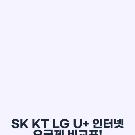
한*철
SK KT LG U+ 인터넷
요금제 비교표!