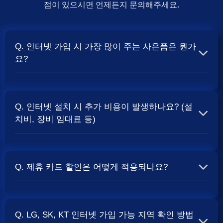
점이 있으시면 언제든지 문의해주세요.
Q. 인터넷 가입 시 가장 많이 주는 사은품은 뭔가
요?
A. 일반적으로 인터넷 상품의 속도, TV 결합 여부, 그리고
통신사의 프로모션 정책에 따라 사은품 액수가 달라집니다.
Q. 인터넷 설치 시 추가 비용이 발생하나요? (설
보통 500Mbps 또는 1Gbps 인터넷을 TV와 결합하여 가입
치비, 장비 임대료 등)
할 때
및 상품권 혜택이 더 크게 지급되는 경향
현금 사은품
이 있습니다. 가장 확실한 방법은 저희 페이지에서 조건을
A. 대부분의 통신사는 신규 가입 시 설치비를 면제해주는
확인하거나 상담받는 것입니다. 최고
금을 찾아보세요.
지원
프로모션을 진행합니다. 장비 임대료는 월 요금에 포함되어
Q. 제휴 카드 할인은 어떻게 적용되나요?
청구되는 경우가 많습니다. 다만, 인터넷 상품 및 프로모션
에 따라 설치비가 발생하거나 별도 청구될 수 있으므로, 약
A. 통신사와 제휴된 신용카드를 발급받아 통신 요금을 자동
관을 꼼꼼히 확인하는 것이 좋습니다.
사별 정
SK, KT, LG
이체로 설정하고, 전월 실적 조건을 충족하면 매월 요금에
책 확인 필수.
Q. LG, SK, KT 인터넷 가입 가능 지역 확인 방법
서 일정 금액이 할인됩니다. 할인 금액과 조건은 카드사 및