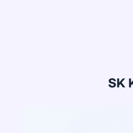
정*은
SK 