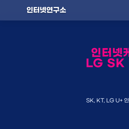
인터넷연구소
인터넷
LG SK
SK, KT, LG 