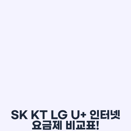
한*철
SK KT LG U+ 인터넷
요금제 비교표!