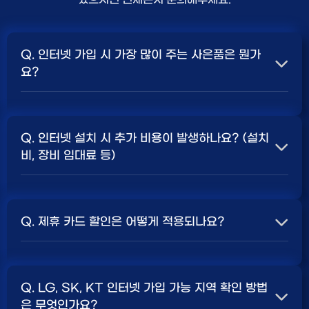
Q. 인터넷 가입 시 가장 많이 주는 사은품은 뭔가
요?
A. 일반적으로 인터넷 상품의 속도, TV 결합 여부, 그리고
통신사의 프로모션 정책에 따라 사은품 액수가 달라집니다.
Q. 인터넷 설치 시 추가 비용이 발생하나요? (설치
보통 500Mbps 또는 1Gbps 인터넷을 TV와 결합하여
비, 장비 임대료 등)
가입할 때
현금 사은품
및 상품권 혜택이 더 크게 지급되는
경향이 있습니다. 가장 확실한 방법은 저희 페이지에서 조
A. 대부분의 통신사는 신규 가입 시 설치비를 면제해주는
건을 확인하거나 상담받는 것입니다. 최고
지원
금을 찾아보
프로모션을 진행합니다. 장비 임대료는 월 요금에 포함되어
세요.
Q. 제휴 카드 할인은 어떻게 적용되나요?
청구되는 경우가 많습니다. 다만, 인터넷 상품 및 프로모션
에 따라 설치비가 발생하거나 별도 청구될 수 있으므로, 약
A. 통신사와 제휴된 신용카드를 발급받아 통신 요금을 자
관을 꼼꼼히 확인하는 것이 좋습니다.
SK, KT, LG
사별 정
동이체로 설정하고, 전월 실적 조건을 충족하면 매월 요금
책 확인 필수.
Q. LG, SK, KT 인터넷 가입 가능 지역 확인 방법
에서 일정 금액이 할인됩니다. 할인 금액과 조건은 카드사
은 무엇인가요?