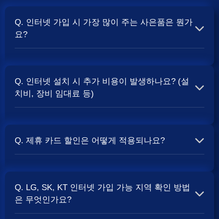
Q. 인터넷 가입 시 가장 많이 주는 사은품은 뭔가
요?
A. 일반적으로 인터넷 상품의 속도, TV 결합 여부, 그리고
통신사의 프로모션 정책에 따라 사은품 액수가 달라집니다.
Q. 인터넷 설치 시 추가 비용이 발생하나요? (설
보통 500Mbps 또는 1Gbps 인터넷을 TV와 결합하여 가입
치비, 장비 임대료 등)
할 때
및 상품권 혜택이 더 크게 지급되는 경향
현금 사은품
이 있습니다. 가장 확실한 방법은 저희 페이지에서 조건을
A. 대부분의 통신사는 신규 가입 시 설치비를 면제해주는
확인하거나 상담받는 것입니다. 최고
금을 찾아보세요.
지원
프로모션을 진행합니다. 장비 임대료는 월 요금에 포함되어
Q. 제휴 카드 할인은 어떻게 적용되나요?
청구되는 경우가 많습니다. 다만, 인터넷 상품 및 프로모션
에 따라 설치비가 발생하거나 별도 청구될 수 있으므로, 약
A. 통신사와 제휴된 신용카드를 발급받아 통신 요금을 자동
관을 꼼꼼히 확인하는 것이 좋습니다.
사별 정
SK, KT, LG
이체로 설정하고, 전월 실적 조건을 충족하면 매월 요금에
책 확인 필수.
Q. LG, SK, KT 인터넷 가입 가능 지역 확인 방법
서 일정 금액이 할인됩니다. 할인 금액과 조건은 카드사 및
은 무엇인가요?
통신사 정책에 따라 다릅니다. 합리적인
관리
인터넷 비용
를 위한 좋은 방법입니다.