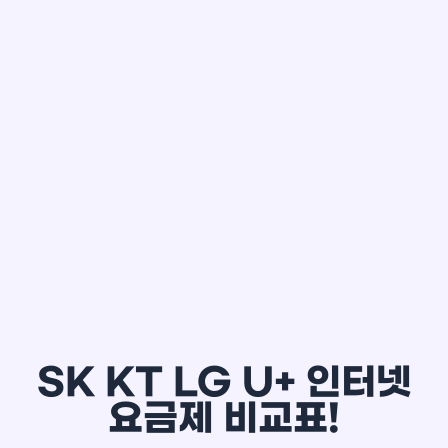
한*철
SK KT LG U+ 인터넷
요금제 비교표!