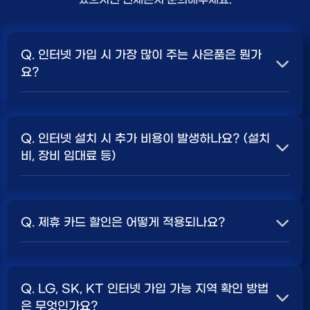
Q. 인터넷 가입 시 가장 많이 주는 사은품은 뭔가
요?
A. 일반적으로 인터넷 상품의 속도, TV 결합 여부, 그리고
통신사의 프로모션 정책에 따라 사은품 액수가 달라집니다.
Q. 인터넷 설치 시 추가 비용이 발생하나요? (설치
보통 500Mbps 또는 1Gbps 인터넷을 TV와 결합하여
비, 장비 임대료 등)
가입할 때
현금 사은품
및 상품권 혜택이 더 크게 지급되는
경향이 있습니다. 가장 확실한 방법은 저희 페이지에서 조
A. 대부분의 통신사는 신규 가입 시 설치비를 면제해주는
건을 확인하거나 상담받는 것입니다. 최고
지원
금을 찾아보
프로모션을 진행합니다. 장비 임대료는 월 요금에 포함되어
세요.
Q. 제휴 카드 할인은 어떻게 적용되나요?
청구되는 경우가 많습니다. 다만, 인터넷 상품 및 프로모션
에 따라 설치비가 발생하거나 별도 청구될 수 있으므로, 약
A. 통신사와 제휴된 신용카드를 발급받아 통신 요금을 자
관을 꼼꼼히 확인하는 것이 좋습니다.
SK, KT, LG
사별 정
동이체로 설정하고, 전월 실적 조건을 충족하면 매월 요금
책 확인 필수.
Q. LG, SK, KT 인터넷 가입 가능 지역 확인 방법
에서 일정 금액이 할인됩니다. 할인 금액과 조건은 카드사
은 무엇인가요?