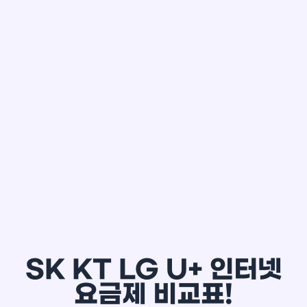
한*철
SK KT LG U+ 인터넷
요금제 비교표!