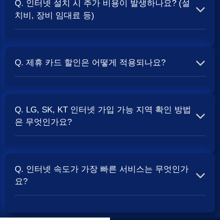
Q. 인터넷 설치 시 추가 비용이 발생하나요? (설
보통 500Mbps 또는 1Gbps 인터넷을 TV와 결합하여 가입
치비, 장비 임대료 등)
할 때
현금 사은품
및 상품권 혜택이 더 크게 지급되는 경향
이 있습니다. 가장 확실한 방법은 저희 페이지에서 조건을
A. 대부분의 통신사는 신규 가입 시 설치비를 면제해주는
확인하거나 상담받는 것입니다. 최고
지원
금을 찾아보세요.
프로모션을 진행합니다. 장비 임대료는 월 요금에 포함되어
Q. 제휴 카드 할인은 어떻게 적용되나요?
청구되는 경우가 많습니다. 다만, 인터넷 상품 및 프로모션
에 따라 설치비가 발생하거나 별도 청구될 수 있으므로, 약
A. 통신사와 제휴된 신용카드를 발급받아 통신 요금을 자동
관을 꼼꼼히 확인하는 것이 좋습니다.
SK, KT, LG
사별 정
이체로 설정하고, 전월 실적 조건을 충족하면 매월 요금에
책 확인 필수.
Q. LG, SK, KT 인터넷 가입 가능 지역 확인 방법
서 일정 금액이 할인됩니다. 할인 금액과 조건은 카드사 및
은 무엇인가요?
통신사 정책에 따라 다릅니다. 합리적인
인터넷 비용
관리
를 위한 좋은 방법입니다.
A. 인터넷 상품은 가입 가능한 지역이 제한될 수 있습니다.
주소지를 기반으로 각 통신사 홈페이지나, 저희 비교 서비
Q. 인터넷 속도가 가장 빠른 서비스는 무엇인가
스에서 주소를 입력하시면 가입 가능한 상품 및 속도를 확
요?
인하실 수 있습니다. 설치 가능한 회선 종류(광랜, FTTH 등)
는 지역망 구축 상태에 따라 다릅니다.
A. 현재 인터넷 서비스 속도는 상품 종류에 따라 다양합니