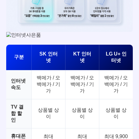
SK 인터
KT 인터
LG U+ 인
구분
넷
넷
터넷
백메가 / 오
백메가 / 오
백메가 / 오
인터넷
백메가 / 기
백메가 / 기
백메가 / 기
속도
가
가
가
TV 결
상품별 상
상품별 상
상품별 상
합 할
이
이
이
인
휴대폰
최대
최대
최대 9,900