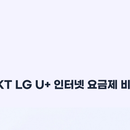
이*윤
KT LG U+ 인터넷 요금제 