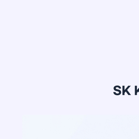
정*은
SK 