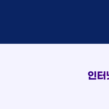
접수
이*창
접수
박*혜
상담
윤*열
접수
정*근
107
상담
전*호
접수
실시간 상담 신청 현황
강*구
접수
김*석
접수
김*욱
상담
박*출
접수
홍*표
상담
정*석
상담
이*승
상담
김*채
인터
상담
박*호
접수
이*찬
접수
김*솔
상담
한*기
접수
최*희
상담
김*석