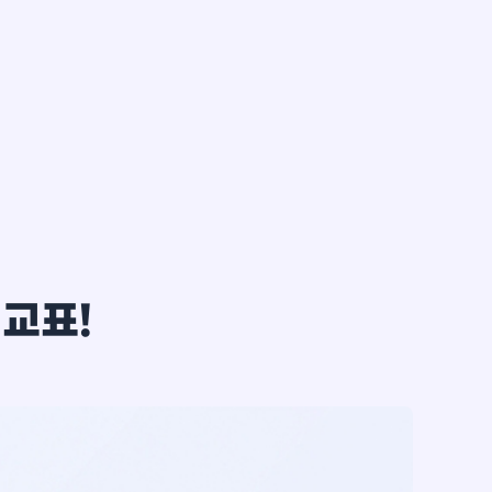
한*철
비교표!