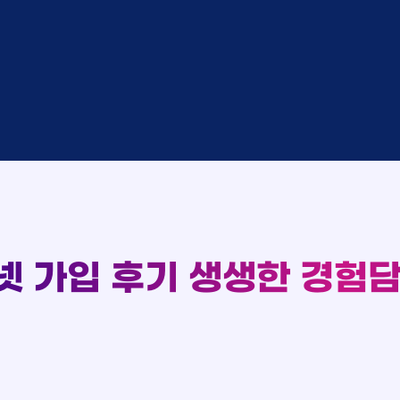
완료
SK
완료
SK
중
KT
완료
LG
중
KT
93
완료
KT
실시간 현금 지급 현황
완료
SK
완료
KT
완료
LG
완료
SK
완료
LG
대기
KT
완료
LG
넷 가입 후기
생생한 경험담
중
KT
완료
SK
완료
SK
중
KT
완료
LG
중
KT