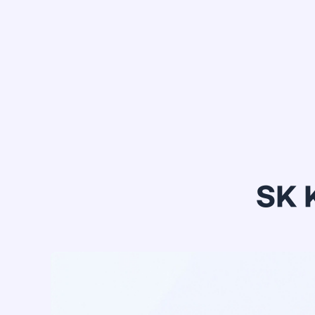
정*은
SK 