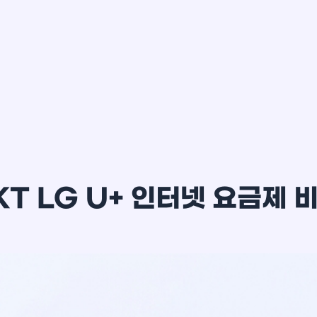
이*윤
KT LG U+ 인터넷 요금제 