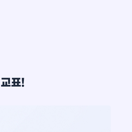
한*철
비교표!