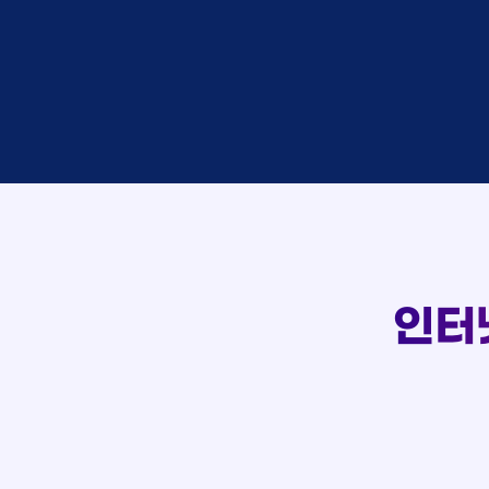
이*창
접수
박*혜
접수
윤*열
상담
정*근
접수
전*호
상담
107
강*구
접수
실시간 상담 신청 현황
김*석
접수
김*욱
접수
박*출
상담
홍*표
접수
정*석
상담
이*승
상담
김*채
상담
인터
박*호
상담
이*찬
접수
김*솔
접수
한*기
상담
최*희
접수
김*석
상담
이*희
접수
송*영
접수