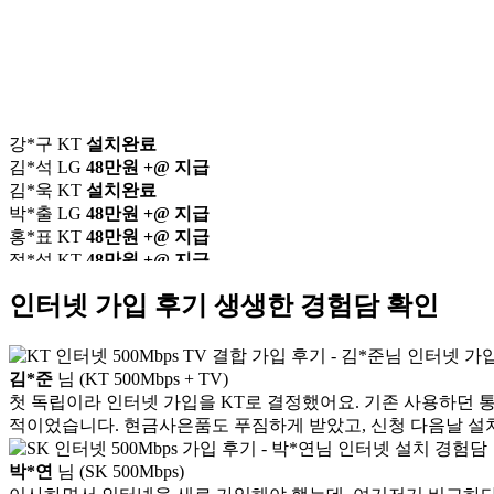
강*구 KT
설치완료
김*석 LG
48만원 +@ 지급
김*욱 KT
설치완료
박*출 LG
48만원 +@ 지급
홍*표 KT
48만원 +@ 지급
정*석 KT
48만원 +@ 지급
이*승 LG
설치완료
김*채 LG
48만원 +@ 지급
인터넷 가입 후기
생생한 경험담 확인
박*호 SK
48만원지급
이*찬 KT
설치완료
김*솔 KT
48만원 +@ 지급
한*기 KT
설치완료
김*준
님 (KT 500Mbps + TV)
최*희 SK
48만원지급
첫 독립이라 인터넷 가입을 KT로 결정했어요. 기존 사용하던
김*석 LG
48만원 +@ 지급
적이었습니다. 현금사은품도 푸짐하게 받았고, 신청 다음날 설치
이*희 LG
48만원지급
송*영 KT
48만원 +@ 지급
박*연
님 (SK 500Mbps)
서*식 SK
48만원지급