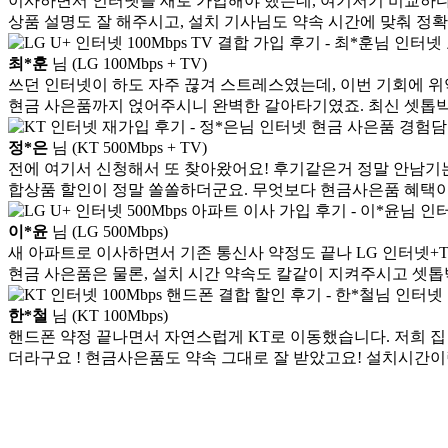
이사하면서 인터넷을 새로 가입해야 했는데, 여기저기 비교하다
변*열 KT
48만원 +@ 지급
상품 설명도 잘 해주시고, 설치 기사님도 약속 시간에 맞춰 정
신*헌 LG
48만원 +@ 지급
이*수 SK
48만원지급
최*훈
님 (LG 100Mbps + TV)
김*일 SK
48만원지급
쓰던 인터넷이 하도 자주 끊겨 스트레스였는데, 이번 기회에 위
박*련 LG
48만원 +@ 지급
현금 사은품까지 얹어주시니 완벽한 갈아타기였죠. 최신 셋톱박
장*민 LG
48만원 +@ 지급
김*실 LG
48만원지급
정*은
님 (KT 500Mbps + TV)
박*찬 SK
48만원지급
전에 여기서 신청해서 또 찾아왔어요! 후기같은거 정말 안남기는
이*창 KT
48만원 +@ 지급
합상품 할인이 정말 쏠쏠하더군요. 무엇보다 현금사은품 혜택
박*혜 KT
48만원 +@ 지급
윤*열 SK
48만원지급
이*윤
님 (LG 500Mbps)
정*근 KT
48만원 +@ 지급
새 아파트로 이사하면서 기존 통신사 약정도 끝나 LG 인터넷+
전*호 LG
48만원 +@ 지급
현금 사은품은 물론, 설치 시간 약속도 칼같이 지켜주시고 셋톱
한*철
님 (KT 100Mbps)
핸드폰 약정 끝나면서 자연스럽게 KT로 이동했습니다. 저희 집
더라구요 ! 현금사은품도 약속 그대로 잘 받았고요! 설치시간