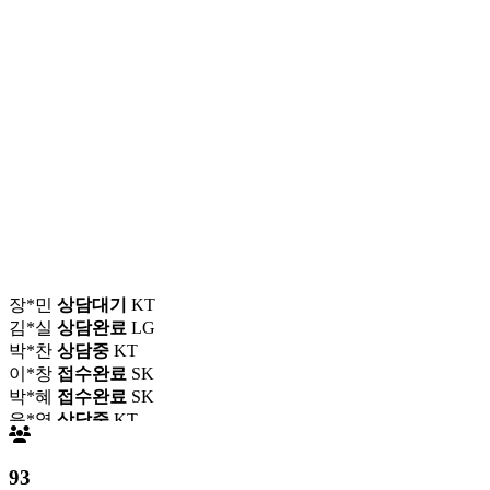
장*민
상담대기
KT
김*실
상담완료
LG
박*찬
상담중
KT
이*창
접수완료
SK
박*혜
접수완료
SK
윤*열
상담중
KT
정*근
접수완료
LG
전*호
상담중
KT
강*구
접수완료
KT
93
김*석
접수완료
SK