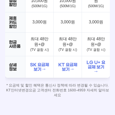
결합
10,000원
10,000원
원
할인
(500M/1G)
(500M/1G)
(500M/1G)
제휴
3,000원
3,000원
3,000원
카드
할인
최대 48만
최대 48만
최대 48만
현금
원+@
원+@
원+@
사은품
(TV 결합 시)
(TV 결합 시)
(TV 결합 시)
LG U+ 요
SK 요금제
KT 요금제
상세
금제 보기
정보
보기 →
보기 →
→
* 요금제 및 할인 혜택은 통신사 정책에 따라 변경될 수 있습니다.
KT인터넷변경요금 고객센터 전화번호 1600-4959 자세히 알아보
세요