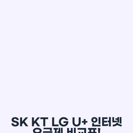
한*철
SK KT LG U+ 인터넷
요금제 비교표!