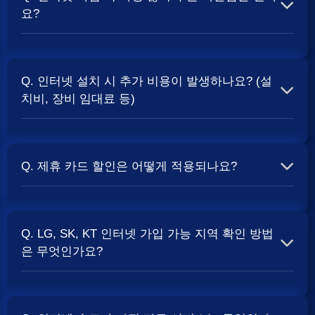
요?
A. 일반적으로 인터넷 상품의 속도, TV 결합 여부, 그리고
통신사의 프로모션 정책에 따라 사은품 액수가 달라집니다.
Q. 인터넷 설치 시 추가 비용이 발생하나요? (설
보통 500Mbps 또는 1Gbps 인터넷을 TV와 결합하여 가입
치비, 장비 임대료 등)
할 때
현금 사은품
및 상품권 혜택이 더 크게 지급되는 경향
이 있습니다. 가장 확실한 방법은 저희 페이지에서 조건을
A. 대부분의 통신사는 신규 가입 시 설치비를 면제해주는
확인하거나 상담받는 것입니다. 최고
지원
금을 찾아보세요.
프로모션을 진행합니다. 장비 임대료는 월 요금에 포함되어
Q. 제휴 카드 할인은 어떻게 적용되나요?
청구되는 경우가 많습니다. 다만, 인터넷 상품 및 프로모션
에 따라 설치비가 발생하거나 별도 청구될 수 있으므로, 약
A. 통신사와 제휴된 신용카드를 발급받아 통신 요금을 자동
관을 꼼꼼히 확인하는 것이 좋습니다.
SK, KT, LG
사별 정
이체로 설정하고, 전월 실적 조건을 충족하면 매월 요금에
책 확인 필수.
Q. LG, SK, KT 인터넷 가입 가능 지역 확인 방법
서 일정 금액이 할인됩니다. 할인 금액과 조건은 카드사 및
은 무엇인가요?
통신사 정책에 따라 다릅니다. 합리적인
인터넷 비용
관리
를 위한 좋은 방법입니다.
A. 인터넷 상품은 가입 가능한 지역이 제한될 수 있습니다.
주소지를 기반으로 각 통신사 홈페이지나, 저희 비교 서비