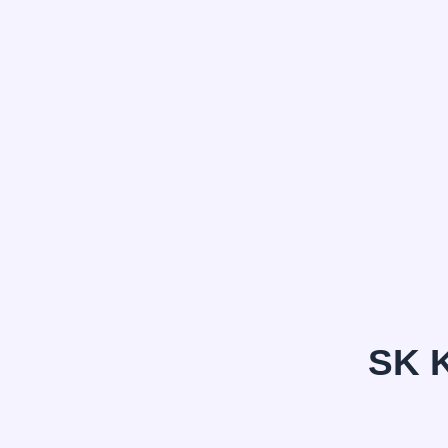
정*은
SK 