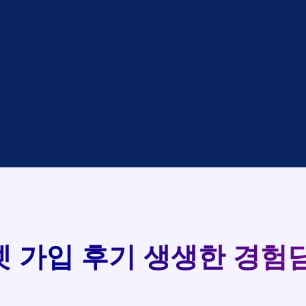
대기
KT
완료
LG
중
KT
완료
SK
완료
SK
중
KT
완료
LG
중
KT
93
완료
KT
실시간 현금 지급 현황
완료
SK
완료
KT
완료
LG
완료
SK
완료
LG
대기
KT
완료
LG
 가입 후기
생생한 경험담
중
KT
완료
SK
완료
SK
중
KT