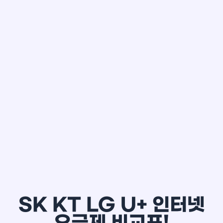
한*철
SK KT LG U+ 인터넷
요금제 비교표!