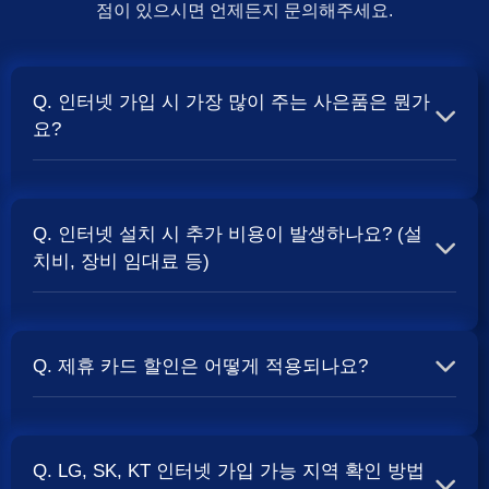
점이 있으시면 언제든지 문의해주세요.
Q. 인터넷 가입 시 가장 많이 주는 사은품은 뭔가
요?
A. 일반적으로 인터넷 상품의 속도, TV 결합 여부, 그리고
통신사의 프로모션 정책에 따라 사은품 액수가 달라집니다.
Q. 인터넷 설치 시 추가 비용이 발생하나요? (설
보통 500Mbps 또는 1Gbps 인터넷을 TV와 결합하여 가입
치비, 장비 임대료 등)
할 때
및 상품권 혜택이 더 크게 지급되는 경향
현금 사은품
이 있습니다. 가장 확실한 방법은 저희 페이지에서 조건을
A. 대부분의 통신사는 신규 가입 시 설치비를 면제해주는
확인하거나 상담받는 것입니다. 최고
금을 찾아보세요.
지원
프로모션을 진행합니다. 장비 임대료는 월 요금에 포함되어
Q. 제휴 카드 할인은 어떻게 적용되나요?
청구되는 경우가 많습니다. 다만, 인터넷 상품 및 프로모션
에 따라 설치비가 발생하거나 별도 청구될 수 있으므로, 약
A. 통신사와 제휴된 신용카드를 발급받아 통신 요금을 자동
관을 꼼꼼히 확인하는 것이 좋습니다.
사별 정
SK, KT, LG
이체로 설정하고, 전월 실적 조건을 충족하면 매월 요금에
책 확인 필수.
Q. LG, SK, KT 인터넷 가입 가능 지역 확인 방법
서 일정 금액이 할인됩니다. 할인 금액과 조건은 카드사 및