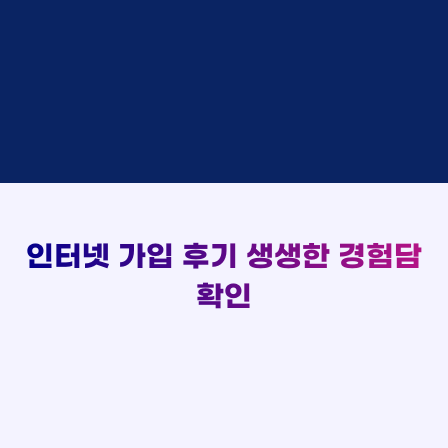
48만원 +@ 지급
상담대기
박*출 LG
이*승
KT
실시간 현금 지급 현황
48만원 +@ 지급
상담완료
홍*표 KT
김*채
LG
48만원 +@ 지급
상담중
정*석 KT
박*호
KT
설치완료
접수완료
이*승 LG
이*찬
SK
48만원 +@ 지급
접수완료
김*채 LG
김*솔
SK
48만원지급
상담중
박*호 SK
한*기
KT
설치완료
접수완료
이*찬 KT
최*희
LG
48만원 +@ 지급
상담중
김*솔 KT
김*석
KT
설치완료
접수완료
한*기 KT
이*희
KT
48만원지급
접수완료
최*희 SK
송*영
SK
인터넷 가입 후기
생생한 경험담
48만원 +@ 지급
접수완료
김*석 LG
서*식
KT
48만원지급
접수완료
이*희 LG
변*열
KT
확인
48만원 +@ 지급
접수완료
송*영 KT
신*헌
KT
48만원지급
상담완료
서*식 SK
이*수
LG
48만원 +@ 지급
접수완료
변*열 KT
김*일
SK
48만원 +@ 지급
상담완료
신*헌 LG
박*련
LG
48만원지급
이*수 SK
48만원지급
김*일 SK