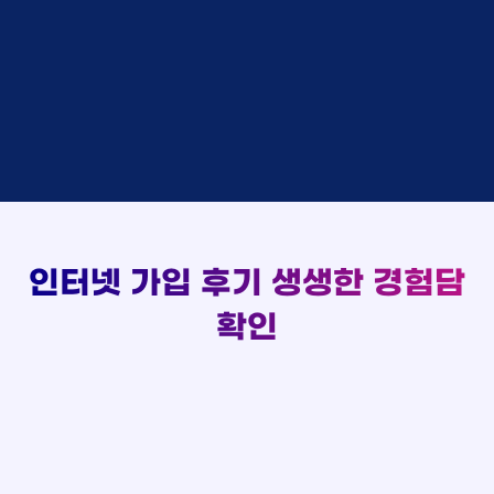
48만원 +@ 지급
상담대기
박*출 LG
이*승
KT
실시간 현금 지급 현황
48만원 +@ 지급
상담완료
홍*표 KT
김*채
LG
48만원 +@ 지급
상담중
정*석 KT
박*호
KT
설치완료
접수완료
이*승 LG
이*찬
SK
48만원 +@ 지급
접수완료
김*채 LG
김*솔
SK
48만원지급
상담중
박*호 SK
한*기
KT
설치완료
접수완료
이*찬 KT
최*희
LG
48만원 +@ 지급
상담중
김*솔 KT
김*석
KT
설치완료
접수완료
한*기 KT
이*희
KT
48만원지급
접수완료
최*희 SK
송*영
SK
인터넷 가입 후기
생생한 경험담
48만원 +@ 지급
접수완료
김*석 LG
서*식
KT
48만원지급
접수완료
이*희 LG
변*열
KT
확인
48만원 +@ 지급
접수완료
송*영 KT
신*헌
KT
48만원지급
상담완료
서*식 SK
이*수
LG
48만원 +@ 지급
접수완료
변*열 KT
김*일
SK
48만원 +@ 지급
상담완료
신*헌 LG
박*련
LG
48만원지급
이*수 SK
48만원지급
김*일 SK