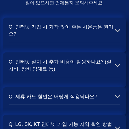
점이 있으시면 언제든지 문의해주세요.
Q. 인터넷 가입 시 가장 많이 주는 사은품은 뭔가
요?
A. 일반적으로 인터넷 상품의 속도, TV 결합 여부, 그리고
통신사의 프로모션 정책에 따라 사은품 액수가 달라집니다.
Q. 인터넷 설치 시 추가 비용이 발생하나요? (설
보통 500Mbps 또는 1Gbps 인터넷을 TV와 결합하여 가입
치비, 장비 임대료 등)
할 때
및 상품권 혜택이 더 크게 지급되는 경향
현금 사은품
이 있습니다. 가장 확실한 방법은 저희 페이지에서 조건을
A. 대부분의 통신사는 신규 가입 시 설치비를 면제해주는
확인하거나 상담받는 것입니다. 최고
금을 찾아보세요.
지원
프로모션을 진행합니다. 장비 임대료는 월 요금에 포함되어
Q. 제휴 카드 할인은 어떻게 적용되나요?
청구되는 경우가 많습니다. 다만, 인터넷 상품 및 프로모션
에 따라 설치비가 발생하거나 별도 청구될 수 있으므로, 약
A. 통신사와 제휴된 신용카드를 발급받아 통신 요금을 자동
관을 꼼꼼히 확인하는 것이 좋습니다.
사별 정
SK, KT, LG
이체로 설정하고, 전월 실적 조건을 충족하면 매월 요금에
책 확인 필수.
Q. LG, SK, KT 인터넷 가입 가능 지역 확인 방법
서 일정 금액이 할인됩니다. 할인 금액과 조건은 카드사 및