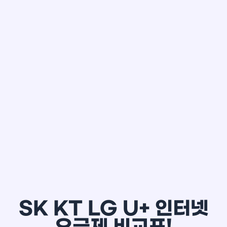
한*철
SK KT LG U+ 인터넷
요금제 비교표!