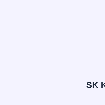
정*은
SK 