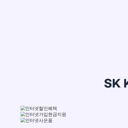
정*은
SK 