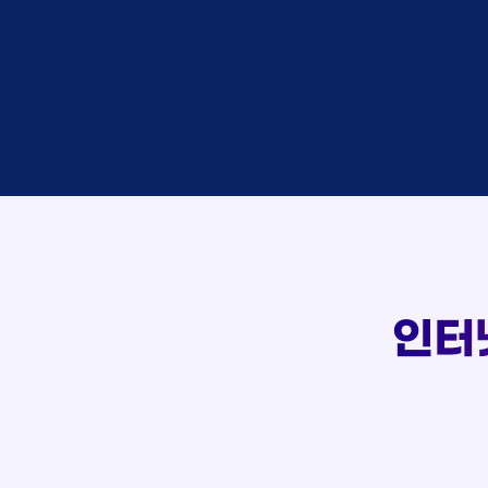
상담
박*찬
접수
이*창
접수
박*혜
상담
윤*열
107
접수
정*근
상담
전*호
실시간 상담 신청 현황
접수
강*구
접수
김*석
접수
김*욱
상담
박*출
접수
홍*표
상담
정*석
상담
이*승
인터
상담
김*채
상담
박*호
접수
이*찬
접수
김*솔
상담
한*기
접수
최*희