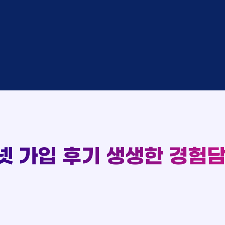
중
KT
완료
SK
완료
SK
중
KT
완료
LG
93
중
KT
실시간 현금 지급 현황
완료
KT
완료
SK
완료
KT
완료
LG
완료
SK
완료
LG
대기
KT
넷 가입 후기
생생한 경험담
완료
LG
중
KT
완료
SK
완료
SK
중
KT
완료
LG