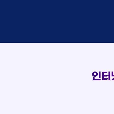
이*창
접수
박*혜
접수
윤*열
상담
정*근
접수
107
전*호
상담
강*구
접수
실시간 상담 신청 현황
김*석
접수
김*욱
접수
박*출
상담
홍*표
접수
정*석
상담
이*승
상담
김*채
상담
인터
박*호
상담
이*찬
접수
김*솔
접수
한*기
상담
최*희
접수
김*석
상담
이*희
접수
송*영
접수