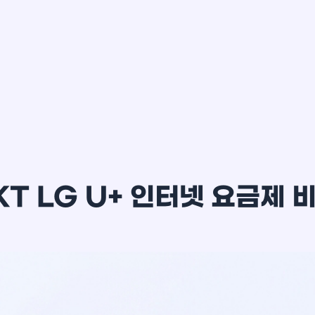
이*윤
KT LG U+ 인터넷 요금제 