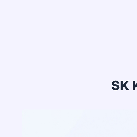
정*은
SK 