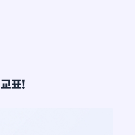
한*철
비교표!