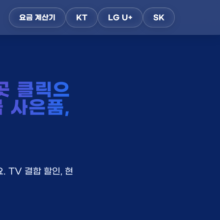
요금 계산기
KT
LG U+
SK
곳 클릭으
금 사은품,
 TV 결합 할인, 현