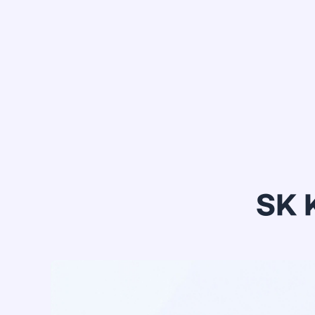
정*은
SK 