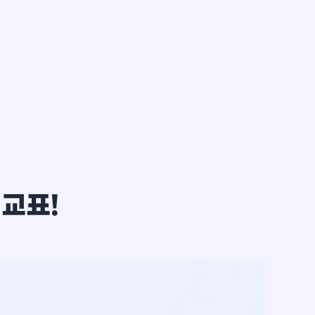
한*철
비교표!