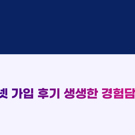
완료
SK
완료
SK
중
KT
완료
LG
중
KT
93
완료
KT
완료
SK
실시간 현금 지급 현황
완료
KT
완료
LG
완료
SK
완료
LG
대기
KT
완료
LG
넷 가입 후기
생생한 경험담
중
KT
완료
SK
완료
SK
중
KT
완료
LG
중
KT
완료
KT