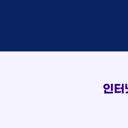
접수
이*창
접수
박*혜
상담
윤*열
접수
정*근
상담
전*호
107
접수
강*구
실시간 상담 신청 현황
접수
김*석
접수
김*욱
상담
박*출
접수
홍*표
상담
정*석
상담
이*승
상담
김*채
인터
상담
박*호
접수
이*찬
접수
김*솔
상담
한*기
접수
최*희
상담
김*석
접수
이*희