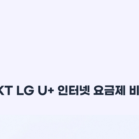
이*윤
KT LG U+ 인터넷 요금제 