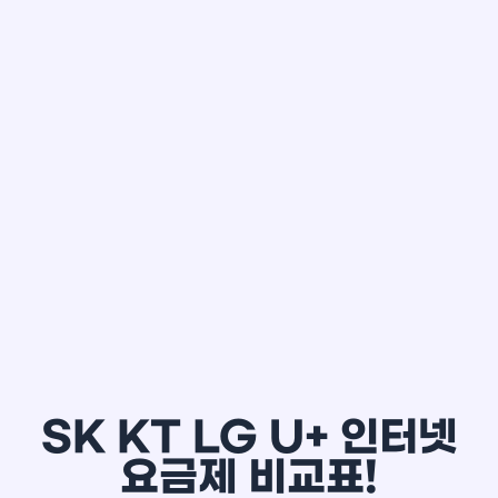
한*철
SK KT LG U+ 인터넷
요금제 비교표!