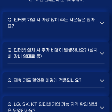
Q. 인터넷 가입 시 가장 많이 주는 사은품은 뭔가
요?
A. 일반적으로 인터넷 상품의 속도, TV 결합 여부, 그리고
통신사의 프로모션 정책에 따라 사은품 액수가 달라집니다.
Q. 인터넷 설치 시 추가 비용이 발생하나요? (설치
보통 500Mbps 또는 1Gbps 인터넷을 TV와 결합하여
비, 장비 임대료 등)
가입할 때
현금 사은품
및 상품권 혜택이 더 크게 지급되는
경향이 있습니다. 가장 확실한 방법은 저희 페이지에서 조
A. 대부분의 통신사는 신규 가입 시 설치비를 면제해주는
건을 확인하거나 상담받는 것입니다. 최고
지원
금을 찾아보
프로모션을 진행합니다. 장비 임대료는 월 요금에 포함되어
세요.
Q. 제휴 카드 할인은 어떻게 적용되나요?
청구되는 경우가 많습니다. 다만, 인터넷 상품 및 프로모션
에 따라 설치비가 발생하거나 별도 청구될 수 있으므로, 약
A. 통신사와 제휴된 신용카드를 발급받아 통신 요금을 자
관을 꼼꼼히 확인하는 것이 좋습니다.
SK, KT, LG
사별 정
동이체로 설정하고, 전월 실적 조건을 충족하면 매월 요금
책 확인 필수.
Q. LG, SK, KT 인터넷 가입 가능 지역 확인 방법
에서 일정 금액이 할인됩니다. 할인 금액과 조건은 카드사
은 무엇인가요?