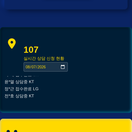
장*민
상담대기
KT
김*실
상담완료
LG
107
박*찬
상담중
KT
실시간 상담 신청 현황
이*창
접수완료
SK
박*혜
접수완료
SK
윤*열
상담중
KT
정*근
접수완료
LG
전*호
상담중
KT
강*구
접수완료
KT
김*석
접수완료
SK
김*욱
접수완료
KT
박*출
상담완료
LG
강*구 KT
설치완료
홍*표
접수완료
SK
김*석 LG
48만원 +@ 지급
정*석
상담완료
LG