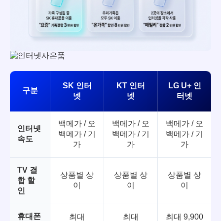
SK 인터
KT 인터
LG U+ 인
구분
넷
넷
터넷
백메가 / 오
백메가 / 오
백메가 / 오
인터넷
백메가 / 기
백메가 / 기
백메가 / 기
속도
가
가
가
TV 결
상품별 상
상품별 상
상품별 상
합 할
이
이
이
인
휴대폰
최대
최대
최대 9,900