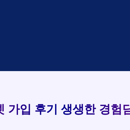
대기
KT
완료
LG
중
KT
완료
SK
93
완료
SK
중
KT
실시간 현금 지급 현황
완료
LG
중
KT
완료
KT
완료
SK
완료
KT
완료
LG
 가입 후기
생생한 경험담
완료
SK
완료
LG
대기
KT
완료
LG