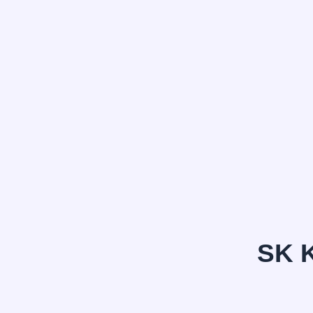
정*은
SK 