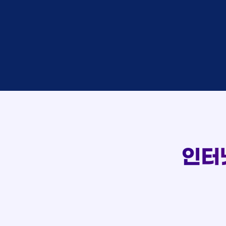
접수
이*창
접수
박*혜
상담
윤*열
접수
정*근
107
상담
전*호
접수
강*구
실시간 상담 신청 현황
접수
김*석
접수
김*욱
상담
박*출
접수
홍*표
상담
정*석
상담
이*승
상담
김*채
인터
상담
박*호
접수
이*찬
접수
김*솔
상담
한*기
접수
최*희
상담
김*석