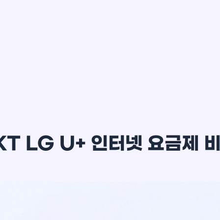
이*윤
KT LG U+ 인터넷 요금제 