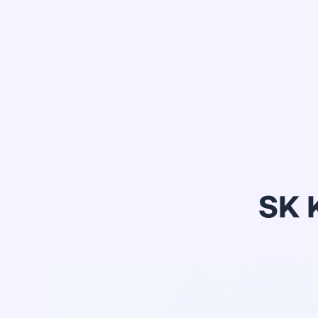
정*은
SK 