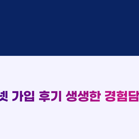
완료
SK
완료
SK
중
KT
완료
LG
중
KT
93
완료
KT
실시간 현금 지급 현황
완료
SK
완료
KT
완료
LG
완료
SK
완료
LG
대기
KT
완료
LG
넷 가입 후기
생생한 경험담
중
KT
완료
SK
완료
SK
중
KT
완료
LG
중
KT