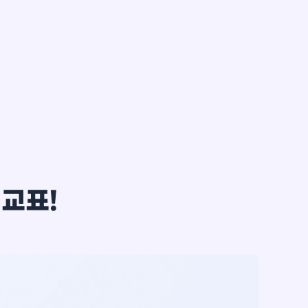
한*철
비교표!