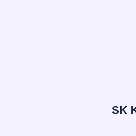
정*은
SK 