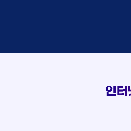
상담
박*찬
접수
이*창
접수
박*혜
상담
윤*열
107
접수
정*근
상담
전*호
실시간 상담 신청 현황
접수
강*구
접수
김*석
접수
김*욱
상담
박*출
접수
홍*표
상담
정*석
상담
이*승
인터
상담
김*채
상담
박*호
접수
이*찬
접수
김*솔
상담
한*기
접수
최*희