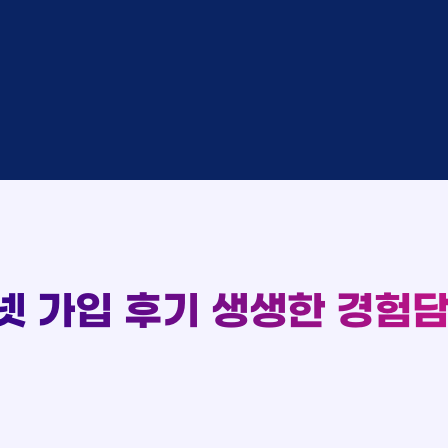
중
KT
완료
SK
완료
SK
중
KT
완료
LG
93
중
KT
실시간 현금 지급 현황
완료
KT
완료
SK
완료
KT
완료
LG
완료
SK
완료
LG
대기
KT
넷 가입 후기
생생한 경험담
완료
LG
중
KT
완료
SK
완료
SK
중
KT
완료
LG