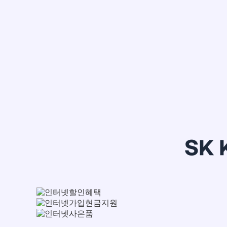
정*은
SK 