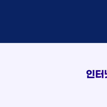
상담
박*찬
접수
이*창
접수
박*혜
상담
윤*열
접수
107
정*근
상담
전*호
실시간 상담 신청 현황
접수
강*구
접수
김*석
접수
김*욱
상담
박*출
접수
홍*표
상담
정*석
상담
이*승
인터
상담
김*채
상담
박*호
접수
이*찬
접수
김*솔
상담
한*기
접수
최*희
상담
김*석