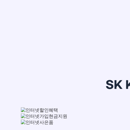
정*은
SK 