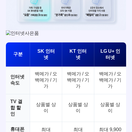
SK 인터
KT 인터
LG U+ 인
구분
넷
넷
터넷
백메가 / 오
백메가 / 오
백메가 / 오
인터넷
백메가 / 기
백메가 / 기
백메가 / 기
속도
가
가
가
TV 결
상품별 상
상품별 상
상품별 상
합 할
이
이
이
인
휴대폰
최대
최대
최대 9,900