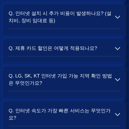
A. 일반적으로 인터넷 상품의 속도, TV 결합 여부, 그리고
통신사의 프로모션 정책에 따라 사은품 액수가 달라집니다.
Q. 인터넷 설치 시 추가 비용이 발생하나요? (설
보통 500Mbps 또는 1Gbps 인터넷을 TV와 결합하여 가입
치비, 장비 임대료 등)
할 때
현금 사은품
및 상품권 혜택이 더 크게 지급되는 경향
이 있습니다. 가장 확실한 방법은 저희 페이지에서 조건을
A. 대부분의 통신사는 신규 가입 시 설치비를 면제해주는
확인하거나 상담받는 것입니다. 최고
지원
금을 찾아보세요.
프로모션을 진행합니다. 장비 임대료는 월 요금에 포함되어
Q. 제휴 카드 할인은 어떻게 적용되나요?
청구되는 경우가 많습니다. 다만, 인터넷 상품 및 프로모션
에 따라 설치비가 발생하거나 별도 청구될 수 있으므로, 약
A. 통신사와 제휴된 신용카드를 발급받아 통신 요금을 자동
관을 꼼꼼히 확인하는 것이 좋습니다.
SK, KT, LG
사별 정
이체로 설정하고, 전월 실적 조건을 충족하면 매월 요금에
책 확인 필수.
Q. LG, SK, KT 인터넷 가입 가능 지역 확인 방법
서 일정 금액이 할인됩니다. 할인 금액과 조건은 카드사 및
은 무엇인가요?
통신사 정책에 따라 다릅니다. 합리적인
인터넷 비용
관리
를 위한 좋은 방법입니다.
A. 인터넷 상품은 가입 가능한 지역이 제한될 수 있습니다.
주소지를 기반으로 각 통신사 홈페이지나, 저희 비교 서비
Q. 인터넷 속도가 가장 빠른 서비스는 무엇인가
스에서 주소를 입력하시면 가입 가능한 상품 및 속도를 확
요?
인하실 수 있습니다. 설치 가능한 회선 종류(광랜, FTTH 등)
는 지역망 구축 상태에 따라 다릅니다.