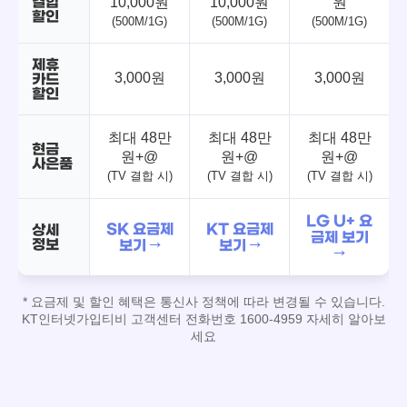
결합
10,000원
10,000원
원
할인
(500M/1G)
(500M/1G)
(500M/1G)
제휴
3,000원
3,000원
3,000원
카드
할인
최대 48만
최대 48만
최대 48만
현금
원+@
원+@
원+@
사은품
(TV 결합 시)
(TV 결합 시)
(TV 결합 시)
LG U+ 요
SK 요금제
KT 요금제
상세
금제 보기
정보
보기 →
보기 →
→
* 요금제 및 할인 혜택은 통신사 정책에 따라 변경될 수 있습니다.
KT인터넷가입티비 고객센터 전화번호 1600-4959 자세히 알아보
세요