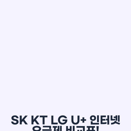
한*철
SK KT LG U+ 인터넷
요금제 비교표!