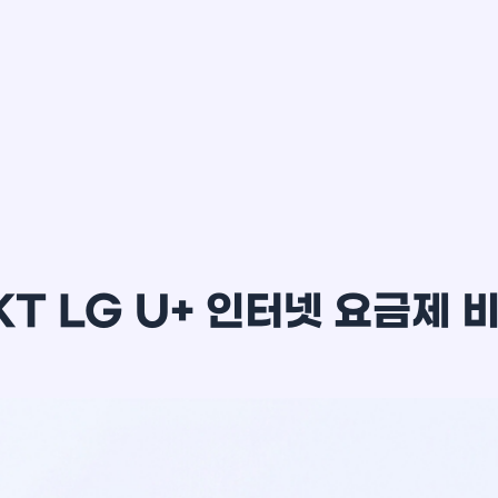
이*윤
KT LG U+ 인터넷 요금제 