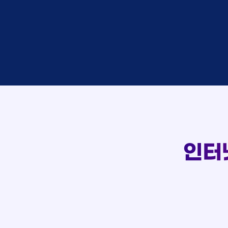
박*혜
접수
윤*열
상담
정*근
접수
전*호
상담
107
강*구
접수
실시간 상담 신청 현황
김*석
접수
김*욱
접수
박*출
상담
홍*표
접수
정*석
상담
이*승
상담
김*채
상담
박*호
상담
인터
이*찬
접수
김*솔
접수
한*기
상담
최*희
접수
김*석
상담
이*희
접수
송*영
접수