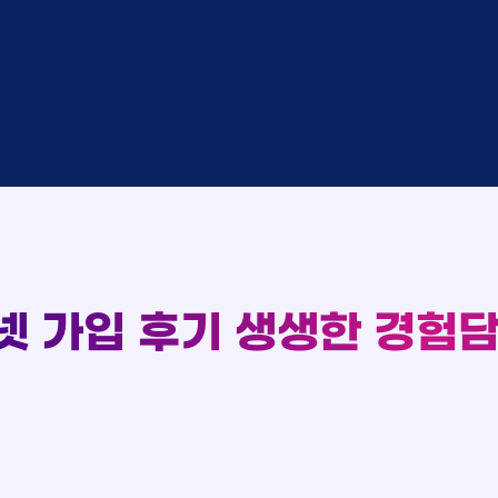
완료
SK
중
KT
완료
LG
중
KT
93
완료
KT
완료
SK
실시간 현금 지급 현황
완료
KT
완료
LG
완료
SK
완료
LG
대기
KT
완료
LG
중
KT
넷 가입 후기
생생한 경험담
완료
SK
완료
SK
중
KT
완료
LG
중
KT
완료
KT
완료
SK