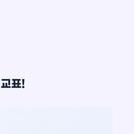
한*철
비교표!