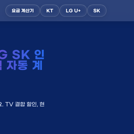
요금 계산기
KT
LG U+
SK
G SK 인
택 자동 계
 TV 결합 할인, 현