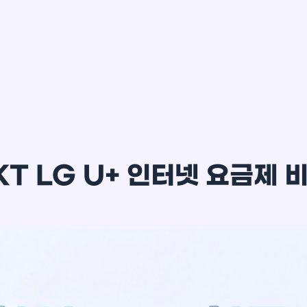
이*윤
KT LG U+ 인터넷 요금제 