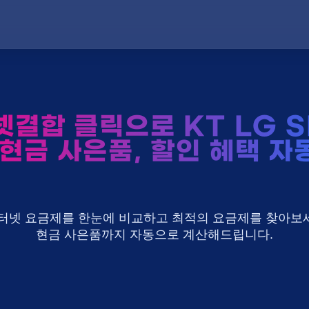
결합 클릭으로 KT LG 
 현금 사은품, 할인 혜택 자
U+ 인터넷 요금제를 한눈에 비교하고 최적의 요금제를 찾아보세
현금 사은품까지 자동으로 계산해드립니다.