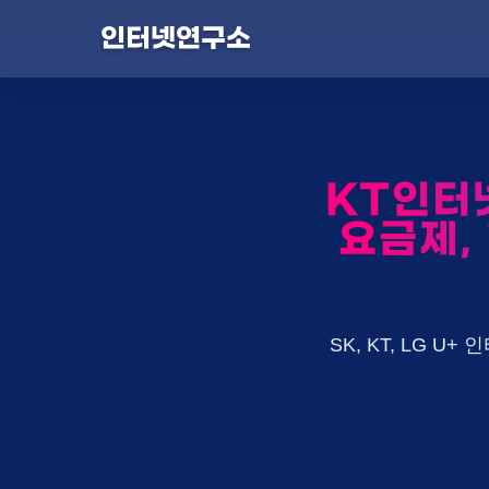
인터넷연구소
KT인터넷
요금제,
SK, KT, LG 