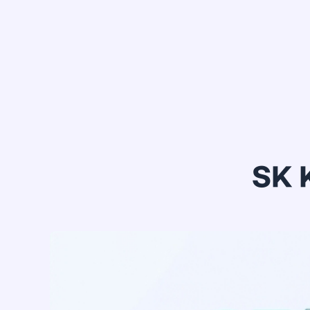
정*은
SK 