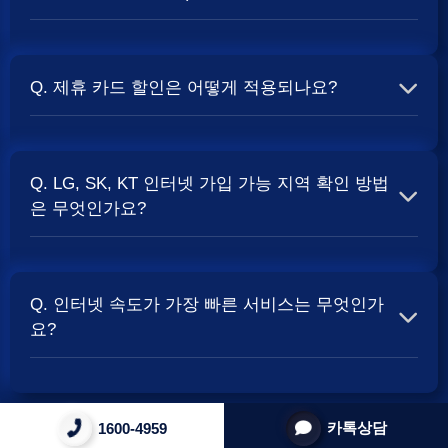
할 때
현금 사은품
및 상품권 혜택이 더 크게 지급되는 경향
이 있습니다. 가장 확실한 방법은 저희 페이지에서 조건을
A. 대부분의 통신사는 신규 가입 시 설치비를 면제해주는
확인하거나 상담받는 것입니다. 최고
지원
금을 찾아보세요.
프로모션을 진행합니다. 장비 임대료는 월 요금에 포함되어
Q. 제휴 카드 할인은 어떻게 적용되나요?
청구되는 경우가 많습니다. 다만, 인터넷 상품 및 프로모션
에 따라 설치비가 발생하거나 별도 청구될 수 있으므로, 약
A. 통신사와 제휴된 신용카드를 발급받아 통신 요금을 자동
관을 꼼꼼히 확인하는 것이 좋습니다.
SK, KT, LG
사별 정
이체로 설정하고, 전월 실적 조건을 충족하면 매월 요금에
책 확인 필수.
Q. LG, SK, KT 인터넷 가입 가능 지역 확인 방법
서 일정 금액이 할인됩니다. 할인 금액과 조건은 카드사 및
은 무엇인가요?
통신사 정책에 따라 다릅니다. 합리적인
인터넷 비용
관리
를 위한 좋은 방법입니다.
A. 인터넷 상품은 가입 가능한 지역이 제한될 수 있습니다.
주소지를 기반으로 각 통신사 홈페이지나, 저희 비교 서비
Q. 인터넷 속도가 가장 빠른 서비스는 무엇인가
스에서 주소를 입력하시면 가입 가능한 상품 및 속도를 확
요?
인하실 수 있습니다. 설치 가능한 회선 종류(광랜, FTTH 등)
는 지역망 구축 상태에 따라 다릅니다.
A. 현재 인터넷 서비스 속도는 상품 종류에 따라 다양합니
다. 주로 100Mbps, 500Mbps, 그리고 1Gbps (1,000Mbps)
카톡상담
1600-4959
0
상품이 많이 사용됩니다. 지역망 상태에 따라 최대 지원 속