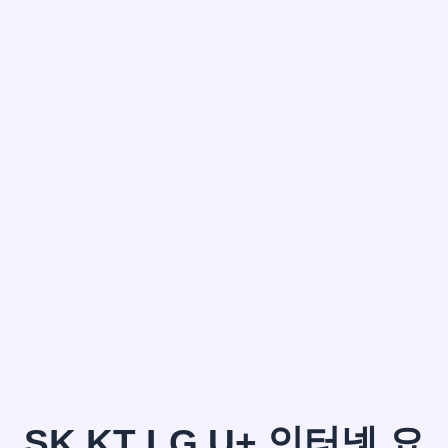
한*철
SK KT LG U+ 인터넷 요