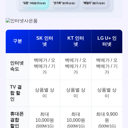
SK 인터
KT 인터
LG U+ 인
구분
넷
넷
터넷
백메가 / 오
백메가 / 오
백메가 / 오
인터넷
백메가 / 기
백메가 / 기
백메가 / 기
속도
가
가
가
TV 결
상품별 상
상품별 상
상품별 상
합 할
이
이
이
인
휴대폰
최대
최대
최대 9,900
결합
10,000원
10,000원
원
할인
(500M/1G)
(500M/1G)
(500M/1G)