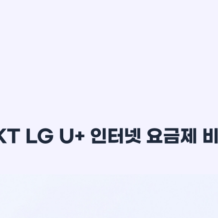
이*윤
KT LG U+ 인터넷 요금제 