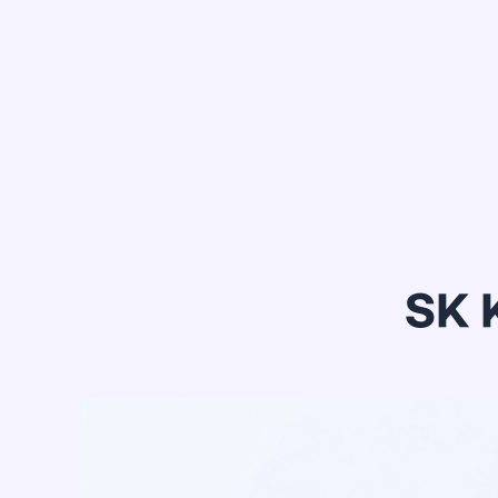
정*은
SK 