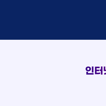
이*창
접수
박*혜
접수
윤*열
상담
정*근
접수
전*호
상담
107
강*구
접수
실시간 상담 신청 현황
김*석
접수
김*욱
접수
박*출
상담
홍*표
접수
정*석
상담
이*승
상담
김*채
상담
인터
박*호
상담
이*찬
접수
김*솔
접수
한*기
상담
최*희
접수
김*석
상담
이*희
접수
송*영
접수