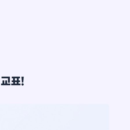
한*철
비교표!