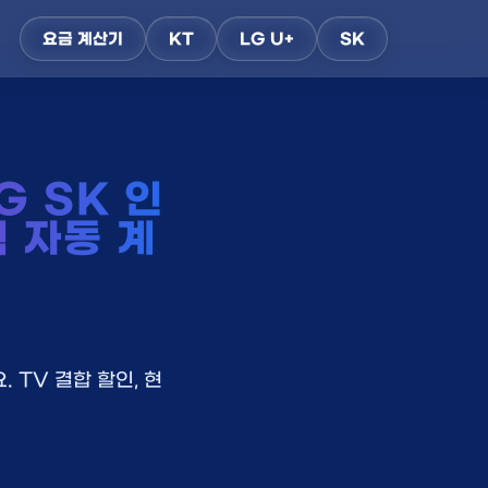
요금 계산기
KT
LG U+
SK
G SK 인
택 자동 계
 TV 결합 할인, 현