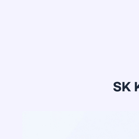
정*은
SK 