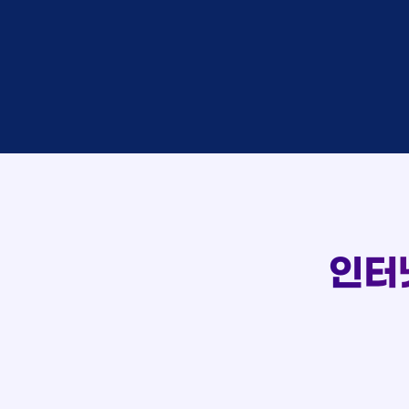
이*창
접수
박*혜
접수
윤*열
상담
정*근
접수
107
전*호
상담
강*구
접수
실시간 상담 신청 현황
김*석
접수
김*욱
접수
박*출
상담
홍*표
접수
정*석
상담
이*승
상담
김*채
상담
인터
박*호
상담
이*찬
접수
김*솔
접수
한*기
상담
최*희
접수
김*석
상담
이*희
접수
송*영
접수