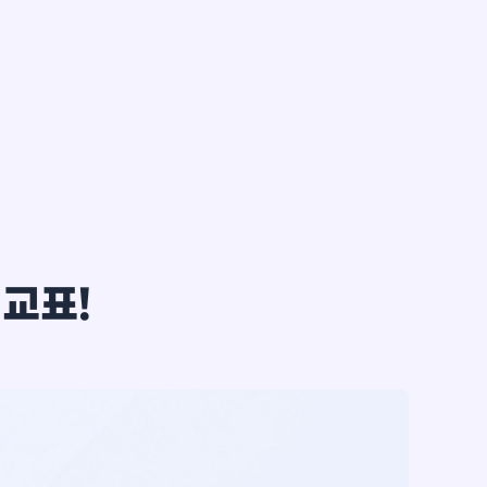
한*철
비교표!