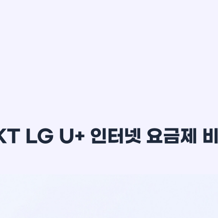
이*윤
KT LG U+ 인터넷 요금제 