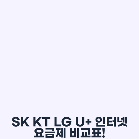
한*철
SK KT LG U+ 인터넷
요금제 비교표!