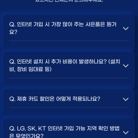
Q. 인터넷 가입 시 가장 많이 주는 사은품은 뭔가
요?
A. 일반적으로 인터넷 상품의 속도, TV 결합 여부, 그리고
통신사의 프로모션 정책에 따라 사은품 액수가 달라집니다.
Q. 인터넷 설치 시 추가 비용이 발생하나요? (설치
보통 500Mbps 또는 1Gbps 인터넷을 TV와 결합하여
비, 장비 임대료 등)
가입할 때
현금 사은품
및 상품권 혜택이 더 크게 지급되는
경향이 있습니다. 가장 확실한 방법은 저희 페이지에서 조
A. 대부분의 통신사는 신규 가입 시 설치비를 면제해주는
건을 확인하거나 상담받는 것입니다. 최고
지원
금을 찾아보
프로모션을 진행합니다. 장비 임대료는 월 요금에 포함되어
세요.
Q. 제휴 카드 할인은 어떻게 적용되나요?
청구되는 경우가 많습니다. 다만, 인터넷 상품 및 프로모션
에 따라 설치비가 발생하거나 별도 청구될 수 있으므로, 약
A. 통신사와 제휴된 신용카드를 발급받아 통신 요금을 자
관을 꼼꼼히 확인하는 것이 좋습니다.
SK, KT, LG
사별 정
동이체로 설정하고, 전월 실적 조건을 충족하면 매월 요금
책 확인 필수.
Q. LG, SK, KT 인터넷 가입 가능 지역 확인 방법
에서 일정 금액이 할인됩니다. 할인 금액과 조건은 카드사
은 무엇인가요?