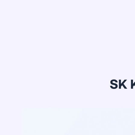
정*은
SK 