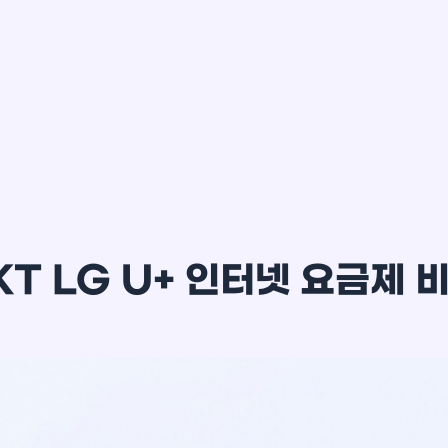
이*윤
KT LG U+ 인터넷 요금제 