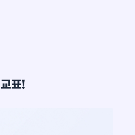
한*철
비교표!