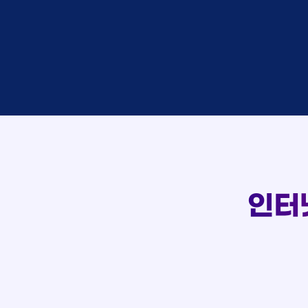
이*창
접수
박*혜
접수
윤*열
상담
정*근
접수
107
전*호
상담
강*구
접수
실시간 상담 신청 현황
김*석
접수
김*욱
접수
박*출
상담
홍*표
접수
정*석
상담
이*승
상담
김*채
상담
인터
박*호
상담
이*찬
접수
김*솔
접수
한*기
상담
최*희
접수
김*석
상담
이*희
접수
송*영
접수