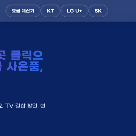
요금 계산기
KT
LG U+
SK
곳 클릭으
금 사은품,
 TV 결합 할인, 현