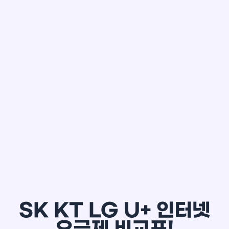
한*철
SK KT LG U+ 인터넷
요금제 비교표!