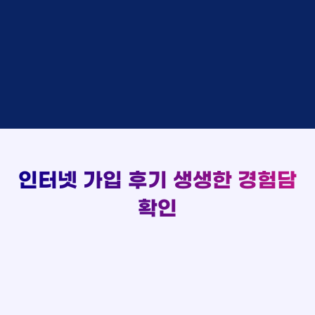
48만원 +@ 지급
상담대기
박*출 LG
이*승
KT
실시간 현금 지급 현황
48만원 +@ 지급
상담완료
홍*표 KT
김*채
LG
48만원 +@ 지급
상담중
정*석 KT
박*호
KT
설치완료
접수완료
이*승 LG
이*찬
SK
48만원 +@ 지급
접수완료
김*채 LG
김*솔
SK
48만원지급
상담중
박*호 SK
한*기
KT
설치완료
접수완료
이*찬 KT
최*희
LG
48만원 +@ 지급
상담중
김*솔 KT
김*석
KT
설치완료
접수완료
한*기 KT
이*희
KT
48만원지급
접수완료
최*희 SK
송*영
SK
인터넷 가입 후기
생생한 경험담
48만원 +@ 지급
접수완료
김*석 LG
서*식
KT
48만원지급
접수완료
이*희 LG
변*열
KT
확인
48만원 +@ 지급
접수완료
송*영 KT
신*헌
KT
48만원지급
상담완료
서*식 SK
이*수
LG
48만원 +@ 지급
접수완료
변*열 KT
김*일
SK
48만원 +@ 지급
상담완료
신*헌 LG
박*련
LG
48만원지급
이*수 SK
48만원지급
김*일 SK