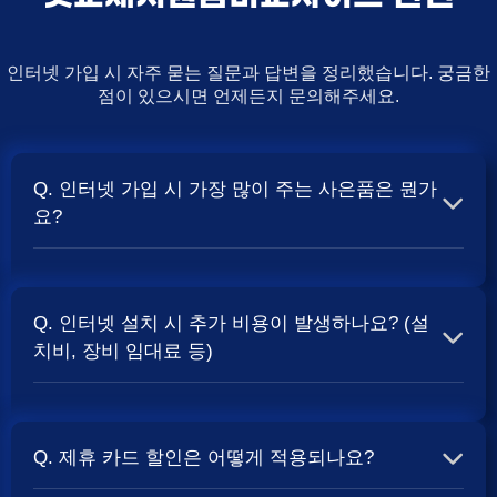
인터넷 가입 시 자주 묻는 질문과 답변을 정리했습니다. 궁금한
점이 있으시면 언제든지 문의해주세요.
Q. 인터넷 가입 시 가장 많이 주는 사은품은 뭔가
요?
A. 일반적으로 인터넷 상품의 속도, TV 결합 여부, 그리고
통신사의 프로모션 정책에 따라 사은품 액수가 달라집니다.
Q. 인터넷 설치 시 추가 비용이 발생하나요? (설
보통 500Mbps 또는 1Gbps 인터넷을 TV와 결합하여 가입
치비, 장비 임대료 등)
할 때
및 상품권 혜택이 더 크게 지급되는 경향
현금 사은품
이 있습니다. 가장 확실한 방법은 저희 페이지에서 조건을
A. 대부분의 통신사는 신규 가입 시 설치비를 면제해주는
확인하거나 상담받는 것입니다. 최고
금을 찾아보세요.
지원
프로모션을 진행합니다. 장비 임대료는 월 요금에 포함되어
Q. 제휴 카드 할인은 어떻게 적용되나요?
청구되는 경우가 많습니다. 다만, 인터넷 상품 및 프로모션
에 따라 설치비가 발생하거나 별도 청구될 수 있으므로, 약