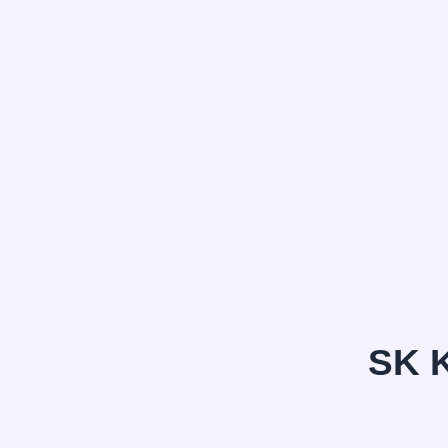
정*은
SK 