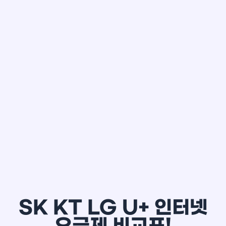
한*철
SK KT LG U+ 인터넷
요금제 비교표!