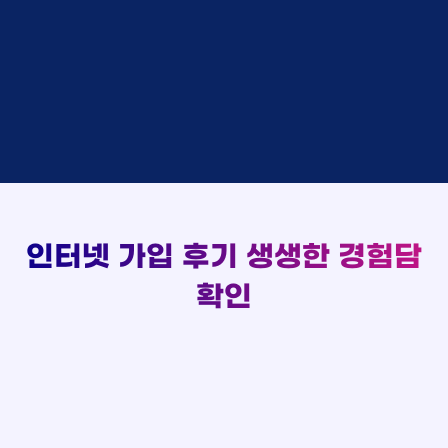
48만원 +@ 지급
상담대기
박*출 LG
이*승
KT
실시간 현금 지급 현황
48만원 +@ 지급
상담완료
홍*표 KT
김*채
LG
48만원 +@ 지급
상담중
정*석 KT
박*호
KT
설치완료
접수완료
이*승 LG
이*찬
SK
48만원 +@ 지급
접수완료
김*채 LG
김*솔
SK
48만원지급
상담중
박*호 SK
한*기
KT
설치완료
접수완료
이*찬 KT
최*희
LG
48만원 +@ 지급
상담중
김*솔 KT
김*석
KT
설치완료
접수완료
한*기 KT
이*희
KT
48만원지급
접수완료
최*희 SK
송*영
SK
인터넷 가입 후기
생생한 경험담
48만원 +@ 지급
접수완료
김*석 LG
서*식
KT
48만원지급
접수완료
이*희 LG
확인
변*열
KT
48만원 +@ 지급
접수완료
송*영 KT
신*헌
KT
48만원지급
상담완료
서*식 SK
이*수
LG
48만원 +@ 지급
접수완료
변*열 KT
김*일
SK
48만원 +@ 지급
상담완료
신*헌 LG
박*련
LG
48만원지급
이*수 SK
48만원지급
김*일 SK