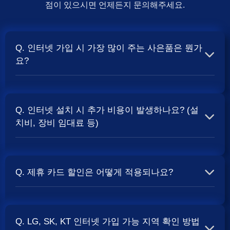
점이 있으시면 언제든지 문의해주세요.
Q. 인터넷 가입 시 가장 많이 주는 사은품은 뭔가
요?
A. 일반적으로 인터넷 상품의 속도, TV 결합 여부, 그리고
통신사의 프로모션 정책에 따라 사은품 액수가 달라집니다.
Q. 인터넷 설치 시 추가 비용이 발생하나요? (설
보통 500Mbps 또는 1Gbps 인터넷을 TV와 결합하여 가입
치비, 장비 임대료 등)
할 때
및 상품권 혜택이 더 크게 지급되는 경향
현금 사은품
이 있습니다. 가장 확실한 방법은 저희 페이지에서 조건을
A. 대부분의 통신사는 신규 가입 시 설치비를 면제해주는
확인하거나 상담받는 것입니다. 최고
금을 찾아보세요.
지원
프로모션을 진행합니다. 장비 임대료는 월 요금에 포함되어
Q. 제휴 카드 할인은 어떻게 적용되나요?
청구되는 경우가 많습니다. 다만, 인터넷 상품 및 프로모션
에 따라 설치비가 발생하거나 별도 청구될 수 있으므로, 약
A. 통신사와 제휴된 신용카드를 발급받아 통신 요금을 자동
관을 꼼꼼히 확인하는 것이 좋습니다.
사별 정
SK, KT, LG
이체로 설정하고, 전월 실적 조건을 충족하면 매월 요금에
책 확인 필수.
Q. LG, SK, KT 인터넷 가입 가능 지역 확인 방법
서 일정 금액이 할인됩니다. 할인 금액과 조건은 카드사 및