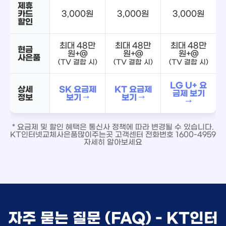
제휴
카드
3,000원
3,000원
3,000원
할인
최대 48만
최대 48만
최대 48만
현금
원+@
원+@
원+@
사은품
(TV 결합 시)
(TV 결합 시)
(TV 결합 시)
LG U+ 요
상세
SK 요금제
KT 요금제
금제 보기
정보
보기 →
보기 →
→
* 요금제 및 할인 혜택은 통신사 정책에 따라 변경될 수 있습니다.
KT인터넷교체사은품많이주는곳 고객센터 전화번호 1600-4959
자세히 알아보세요
자주 묻는 질문 (FAQ) - KT인터