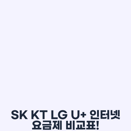
한*철
SK KT LG U+ 인터넷
요금제 비교표!