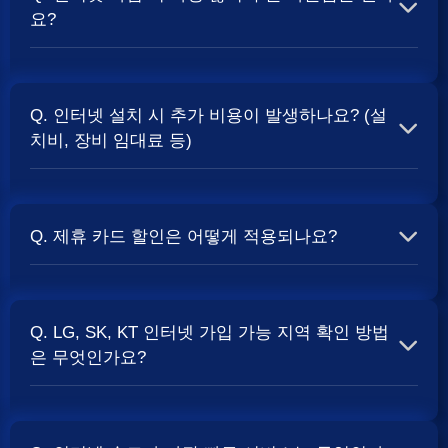
요?
A. 일반적으로 인터넷 상품의 속도, TV 결합 여부, 그리고
통신사의 프로모션 정책에 따라 사은품 액수가 달라집니다.
Q. 인터넷 설치 시 추가 비용이 발생하나요? (설
보통 500Mbps 또는 1Gbps 인터넷을 TV와 결합하여 가입
치비, 장비 임대료 등)
할 때
현금 사은품
및 상품권 혜택이 더 크게 지급되는 경향
이 있습니다. 가장 확실한 방법은 저희 페이지에서 조건을
A. 대부분의 통신사는 신규 가입 시 설치비를 면제해주는
확인하거나 상담받는 것입니다. 최고
지원
금을 찾아보세요.
프로모션을 진행합니다. 장비 임대료는 월 요금에 포함되어
Q. 제휴 카드 할인은 어떻게 적용되나요?
청구되는 경우가 많습니다. 다만, 인터넷 상품 및 프로모션
에 따라 설치비가 발생하거나 별도 청구될 수 있으므로, 약
A. 통신사와 제휴된 신용카드를 발급받아 통신 요금을 자동
관을 꼼꼼히 확인하는 것이 좋습니다.
SK, KT, LG
사별 정
이체로 설정하고, 전월 실적 조건을 충족하면 매월 요금에
책 확인 필수.
Q. LG, SK, KT 인터넷 가입 가능 지역 확인 방법
서 일정 금액이 할인됩니다. 할인 금액과 조건은 카드사 및
은 무엇인가요?
통신사 정책에 따라 다릅니다. 합리적인
인터넷 비용
관리
를 위한 좋은 방법입니다.
A. 인터넷 상품은 가입 가능한 지역이 제한될 수 있습니다.
주소지를 기반으로 각 통신사 홈페이지나, 저희 비교 서비