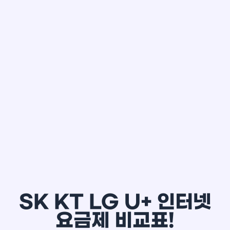
한*철
SK KT LG U+ 인터넷
요금제 비교표!