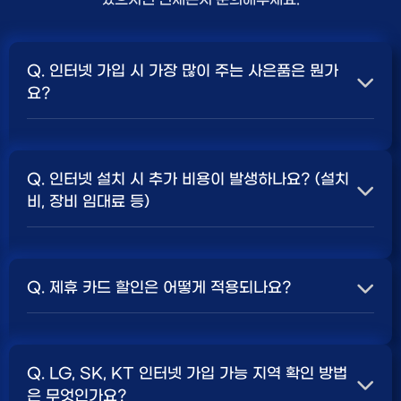
Q. 인터넷 가입 시 가장 많이 주는 사은품은 뭔가
요?
A. 일반적으로 인터넷 상품의 속도, TV 결합 여부, 그리고
통신사의 프로모션 정책에 따라 사은품 액수가 달라집니다.
Q. 인터넷 설치 시 추가 비용이 발생하나요? (설치
보통 500Mbps 또는 1Gbps 인터넷을 TV와 결합하여
비, 장비 임대료 등)
가입할 때
현금 사은품
및 상품권 혜택이 더 크게 지급되는
경향이 있습니다. 가장 확실한 방법은 저희 페이지에서 조
A. 대부분의 통신사는 신규 가입 시 설치비를 면제해주는
건을 확인하거나 상담받는 것입니다. 최고
지원
금을 찾아보
프로모션을 진행합니다. 장비 임대료는 월 요금에 포함되어
세요.
Q. 제휴 카드 할인은 어떻게 적용되나요?
청구되는 경우가 많습니다. 다만, 인터넷 상품 및 프로모션
에 따라 설치비가 발생하거나 별도 청구될 수 있으므로, 약
A. 통신사와 제휴된 신용카드를 발급받아 통신 요금을 자
관을 꼼꼼히 확인하는 것이 좋습니다.
SK, KT, LG
사별 정
동이체로 설정하고, 전월 실적 조건을 충족하면 매월 요금
책 확인 필수.
Q. LG, SK, KT 인터넷 가입 가능 지역 확인 방법
에서 일정 금액이 할인됩니다. 할인 금액과 조건은 카드사
은 무엇인가요?