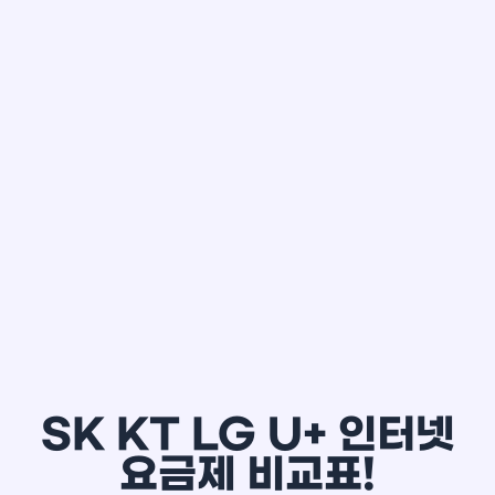
한*철
SK KT LG U+ 인터넷
요금제 비교표!