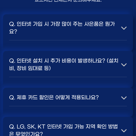
Q. 인터넷 가입 시 가장 많이 주는 사은품은 뭔가
요?
A. 일반적으로 인터넷 상품의 속도, TV 결합 여부, 그리고
통신사의 프로모션 정책에 따라 사은품 액수가 달라집니다.
Q. 인터넷 설치 시 추가 비용이 발생하나요? (설치
보통 500Mbps 또는 1Gbps 인터넷을 TV와 결합하여
비, 장비 임대료 등)
가입할 때
현금 사은품
및 상품권 혜택이 더 크게 지급되는
경향이 있습니다. 가장 확실한 방법은 저희 페이지에서 조
A. 대부분의 통신사는 신규 가입 시 설치비를 면제해주는
건을 확인하거나 상담받는 것입니다. 최고
지원
금을 찾아보
프로모션을 진행합니다. 장비 임대료는 월 요금에 포함되어
세요.
Q. 제휴 카드 할인은 어떻게 적용되나요?
청구되는 경우가 많습니다. 다만, 인터넷 상품 및 프로모션
에 따라 설치비가 발생하거나 별도 청구될 수 있으므로, 약
A. 통신사와 제휴된 신용카드를 발급받아 통신 요금을 자
관을 꼼꼼히 확인하는 것이 좋습니다.
SK, KT, LG
사별 정
동이체로 설정하고, 전월 실적 조건을 충족하면 매월 요금
책 확인 필수.
Q. LG, SK, KT 인터넷 가입 가능 지역 확인 방법
에서 일정 금액이 할인됩니다. 할인 금액과 조건은 카드사
은 무엇인가요?