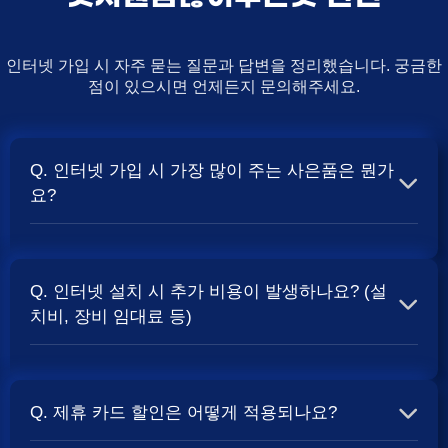
인터넷 가입 시 자주 묻는 질문과 답변을 정리했습니다. 궁금한
점이 있으시면 언제든지 문의해주세요.
Q. 인터넷 가입 시 가장 많이 주는 사은품은 뭔가
요?
A. 일반적으로 인터넷 상품의 속도, TV 결합 여부, 그리고
통신사의 프로모션 정책에 따라 사은품 액수가 달라집니다.
Q. 인터넷 설치 시 추가 비용이 발생하나요? (설
보통 500Mbps 또는 1Gbps 인터넷을 TV와 결합하여 가입
치비, 장비 임대료 등)
할 때
및 상품권 혜택이 더 크게 지급되는 경향
현금 사은품
이 있습니다. 가장 확실한 방법은 저희 페이지에서 조건을
A. 대부분의 통신사는 신규 가입 시 설치비를 면제해주는
확인하거나 상담받는 것입니다. 최고
금을 찾아보세요.
지원
프로모션을 진행합니다. 장비 임대료는 월 요금에 포함되어
Q. 제휴 카드 할인은 어떻게 적용되나요?
청구되는 경우가 많습니다. 다만, 인터넷 상품 및 프로모션
에 따라 설치비가 발생하거나 별도 청구될 수 있으므로, 약