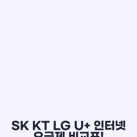
한*철
SK KT LG U+ 인터넷
요금제 비교표!