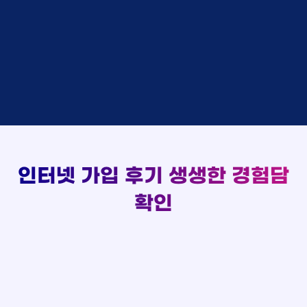
48만원 +@ 지급
상담대기
박*출 LG
이*승
KT
실시간 현금 지급 현황
48만원 +@ 지급
상담완료
홍*표 KT
김*채
LG
48만원 +@ 지급
상담중
정*석 KT
박*호
KT
설치완료
접수완료
이*승 LG
이*찬
SK
48만원 +@ 지급
접수완료
김*채 LG
김*솔
SK
48만원지급
상담중
박*호 SK
한*기
KT
설치완료
접수완료
이*찬 KT
최*희
LG
48만원 +@ 지급
상담중
김*솔 KT
김*석
KT
설치완료
접수완료
한*기 KT
이*희
KT
48만원지급
접수완료
최*희 SK
송*영
SK
인터넷 가입 후기
생생한 경험담
48만원 +@ 지급
접수완료
김*석 LG
서*식
KT
48만원지급
접수완료
이*희 LG
변*열
KT
확인
48만원 +@ 지급
접수완료
송*영 KT
신*헌
KT
48만원지급
상담완료
서*식 SK
이*수
LG
48만원 +@ 지급
접수완료
변*열 KT
김*일
SK
48만원 +@ 지급
상담완료
신*헌 LG
박*련
LG
48만원지급
이*수 SK
48만원지급
김*일 SK